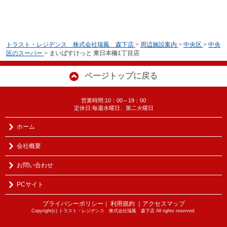
トラスト・レジデンス 株式会社瑞鳳 森下店
>
周辺施設案内
>
中央区
>
中央
区のスーパー
>
まいばすけっと 東日本橋1丁目店
ページトップに戻る
営業時間:10：00～19：00
定休日:毎週水曜日、第二火曜日
ホーム
会社概要
お問い合わせ
PCサイト
プライバシーポリシー
利用規約
｜アクセスマップ
｜
Copyright(c) トラスト・レジデンス 株式会社瑞鳳 森下店 All rights reserved.