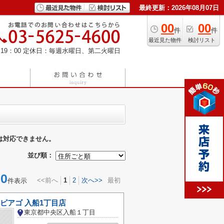
最終更新：2026年08月07日
00
00
件
件
最近見た物件
検討リスト
19：00
定休日：毎週水曜日、第二火曜日
は対応できません。
並び順：
0
<<前へ
1
2
次へ>>
最初
件表示
ニ)ピアゴ 入船1丁目店
東京都中央区入船１丁目