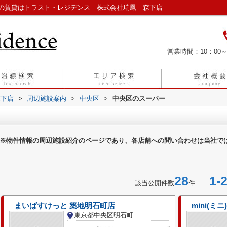
の賃貸はトラスト・レジデンス 株式会社瑞鳳 森下店
営業時間：10：00～
森下店
>
周辺施設案内
>
中央区
>
中央区のスーパー
※物件情報の周辺施設紹介のページであり、各店舗への問い合わせは当社で
28
1-2
該当公開件数
件
まいばすけっと 築地明石町店
mini(ミ
東京都中央区明石町