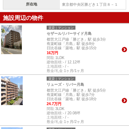
所在地
東京都中央区勝どき１丁目８－１
施設周辺の物件
賃貸｜マンション
セザールリバーサイド月島
都営大江戸線「勝どき」駅 徒歩3分
有楽町線「月島」駅 徒歩8分
日比谷線「築地」駅 徒歩15分
16万円
間取:
1LDK
建物面積:
- / 12.12坪
土地面積:
- / -
敷金/礼金:
1ヶ月/1ヶ月
賃貸｜マンション
リューズ・リバー月島
都営大江戸線「勝どき」駅 徒歩5分
有楽町線「月島」駅 徒歩7分
日比谷線「築地」駅 徒歩18分
24.7万円
間取:
3LDK
建物面積:
- / 20.08坪
土地面積:
- / -
敷金/礼金:
1ヶ月/2ヶ月