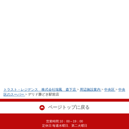
トラスト・レジデンス 株式会社瑞鳳 森下店
>
周辺施設案内
>
中央区
>
中央
区のスーパー
>
デリド勝どき駅前店
ページトップに戻る
営業時間:10：00～19：00
定休日:毎週水曜日、第二火曜日