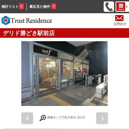
0
0
検討リスト
最近見た物件
お問合せ
デリド勝どき駅前店
前
次
画像タップで拡大表示【
1
/1】