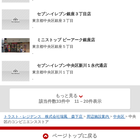
-
セブン-イレブン銀座３丁目店
東京都中央区銀座３丁目
-
ミニストップ ピーアーク銀座店
東京都中央区銀座５丁目
-
セブン-イレブン中央区新川１永代通店
東京都中央区新川１丁目
-
もっと見る
該当件数33件中
11
－
20
件表示
トラスト・レジデンス 株式会社瑞鳳 森下店
>
周辺施設案内
>
中央区
>
中央
区のコンビニエンスストア
ページトップに戻る