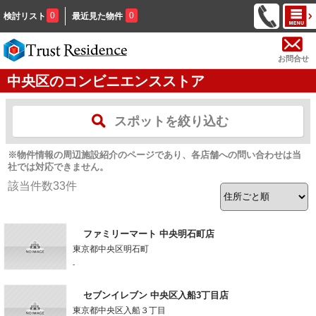
0
0
検討リスト
最近見た物件
お問合せ
中央区のコンビニエンスストア
スポットを絞り込む
※物件情報の周辺施設紹介のページであり、各店舗への問い合わせは当
社では対応できません。
該当件数
33
件
ファミリーマート 中央明石町店
東京都中央区明石町
-
セブンイレブン 中央区入船3丁目店
東京都中央区入船３丁目