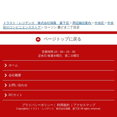
トラスト・レジデンス 株式会社瑞鳳 森下店
>
周辺施設案内
>
中央区
>
中央
区のコンビニエンスストア
>
ローソン 勝どき二丁目店
ページトップに戻る
営業時間:10：00～19：00
定休日:毎週水曜日、第二火曜日
ホーム
会社概要
お問い合わせ
PCサイト
プライバシーポリシー
利用規約
｜アクセスマップ
｜
Copyright(c) トラスト・レジデンス 株式会社瑞鳳 森下店 All rights reserved.