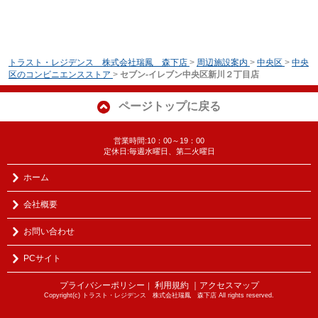
トラスト・レジデンス 株式会社瑞鳳 森下店
>
周辺施設案内
>
中央区
>
中央
区のコンビニエンスストア
>
セブン-イレブン中央区新川２丁目店
ページトップに戻る
営業時間:10：00～19：00
定休日:毎週水曜日、第二火曜日
ホーム
会社概要
お問い合わせ
PCサイト
プライバシーポリシー
利用規約
｜アクセスマップ
｜
Copyright(c) トラスト・レジデンス 株式会社瑞鳳 森下店 All rights reserved.