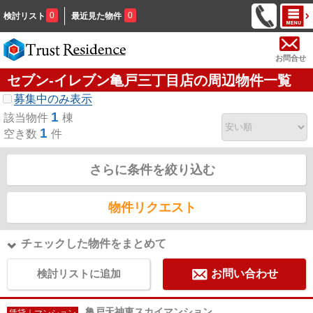
0
0
検討リスト
最近見た物件
お問合せ
セブン-イレブン亀戸三丁目店の周辺物件一覧
募集中のみ表示
1
該当物件
棟
1
空き数
件
さらに条件を絞り込む
物件リクエスト
チェックした物件をまとめて
検討リストに追加
お問い合わせ
亀戸天神東スカイマンション
賃貸｜マンション