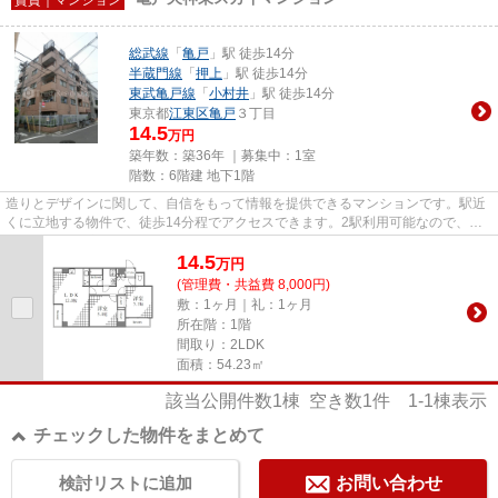
総武線
「
亀戸
」駅 徒歩14分
半蔵門線
「
押上
」駅 徒歩14分
東武亀戸線
「
小村井
」駅 徒歩14分
東京都
江東区
亀戸
３丁目
14.5
万円
築年数：築36年 ｜募集中：
1室
階数：6階建 地下1階
造りとデザインに関して、自信をもって情報を提供できるマンションです。駅近
くに立地する物件で、徒歩14分程でアクセスできます。2駅利用可能なので、用
途や行き先に応じて経路を選択...
14.5
万
円
(管理費・共益費 8,000円)
敷：1ヶ月｜礼：1ヶ月
所在階：1階
間取り：2LDK
面積：54.23㎡
該当公開件数
1
棟 空き数
1
件
1-1
棟表示
チェックした物件をまとめて
検討リストに追加
お問い合わせ