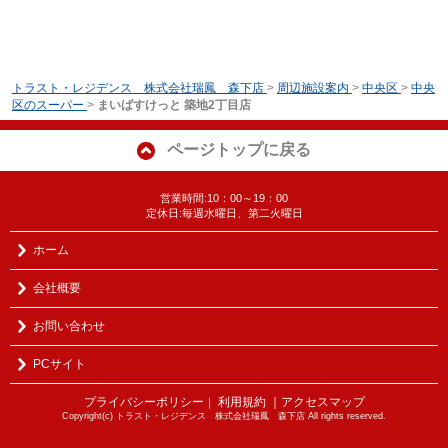
トラスト・レジデンス 株式会社瑞鳳 森下店
>
周辺施設案内
>
中央区
>
中央
区のスーパー
>
まいばすけっと 築地2丁目店
ページトップに戻る
営業時間:10：00～19：00
定休日:毎週水曜日、第二火曜日
ホーム
会社概要
お問い合わせ
PCサイト
プライバシーポリシー
利用規約
｜アクセスマップ
｜
Copyright(c) トラスト・レジデンス 株式会社瑞鳳 森下店 All rights reserved.