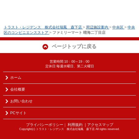
トラスト・レジデンス 株式会社瑞鳳 森下店
>
周辺施設案内
>
中央区
>
中央
区のコンビニエンスストア
>
ファミリーマート 晴海二丁目店
ページトップに戻る
営業時間:10：00～19：00
定休日:毎週水曜日、第二火曜日
ホーム
会社概要
お問い合わせ
PCサイト
プライバシーポリシー
利用規約
｜アクセスマップ
｜
Copyright(c) トラスト・レジデンス 株式会社瑞鳳 森下店 All rights reserved.