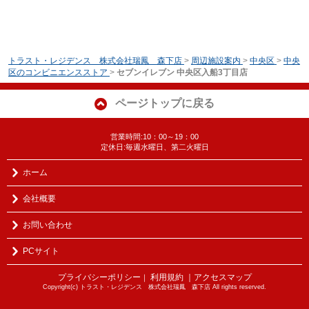
トラスト・レジデンス 株式会社瑞鳳 森下店
>
周辺施設案内
>
中央区
>
中央
区のコンビニエンスストア
>
セブンイレブン 中央区入船3丁目店
ページトップに戻る
営業時間:10：00～19：00
定休日:毎週水曜日、第二火曜日
ホーム
会社概要
お問い合わせ
PCサイト
プライバシーポリシー
利用規約
｜アクセスマップ
｜
Copyright(c) トラスト・レジデンス 株式会社瑞鳳 森下店 All rights reserved.