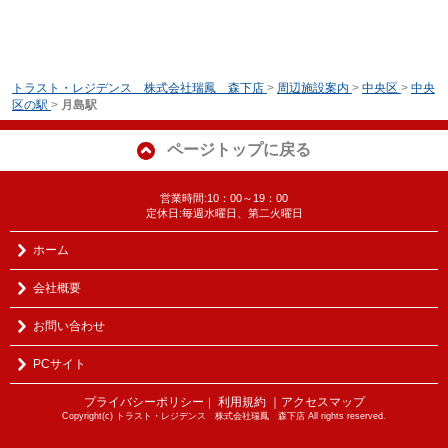
トラスト・レジデンス 株式会社瑞鳳 森下店
>
周辺施設案内
>
中央区
>
中央
区の駅
>
月島駅
ページトップに戻る
営業時間:10：00～19：00
定休日:毎週水曜日、第二火曜日
ホーム
会社概要
お問い合わせ
PCサイト
プライバシーポリシー
利用規約
｜アクセスマップ
｜
Copyright(c) トラスト・レジデンス 株式会社瑞鳳 森下店 All rights reserved.