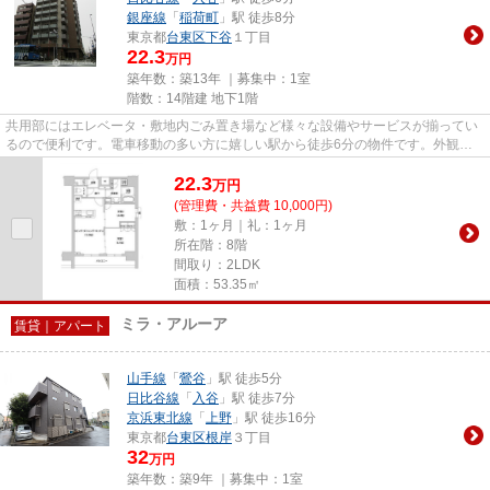
銀座線
「
稲荷町
」駅 徒歩8分
東京都
台東区
下谷
１丁目
22.3
万円
築年数：築13年 ｜募集中：
1室
階数：14階建 地下1階
共用部にはエレベータ・敷地内ごみ置き場など様々な設備やサービスが揃ってい
るので便利です。電車移動の多い方に嬉しい駅から徒歩6分の物件です。外観タ
イル張りは、手入れを考えれば...
22.3
万
円
(管理費・共益費 10,000円)
敷：1ヶ月｜礼：1ヶ月
所在階：8階
間取り：2LDK
面積：53.35㎡
ミラ・アルーア
賃貸｜アパート
山手線
「
鶯谷
」駅 徒歩5分
日比谷線
「
入谷
」駅 徒歩7分
京浜東北線
「
上野
」駅 徒歩16分
東京都
台東区
根岸
３丁目
32
万円
築年数：築9年 ｜募集中：
1室