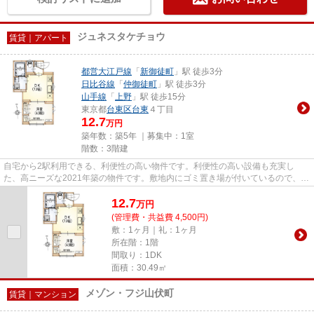
ジュネスタケチョウ
賃貸｜アパート
都営大江戸線
「
新御徒町
」駅 徒歩3分
日比谷線
「
仲御徒町
」駅 徒歩3分
山手線
「
上野
」駅 徒歩15分
東京都
台東区
台東
４丁目
12.7
万円
築年数：築5年 ｜募集中：
1室
階数：3階建
自宅から2駅利用できる、利便性の高い物件です。利便性の高い設備も充実し
た、高ニーズな2021年築の物件です。敷地内にゴミ置き場が付いているので、遠
くまで運ぶ必要がなくゴミ出しが...
12.7
万
円
(管理費・共益費 4,500円)
敷：1ヶ月｜礼：1ヶ月
所在階：1階
間取り：1DK
面積：30.49㎡
メゾン・フジ山伏町
賃貸｜マンション