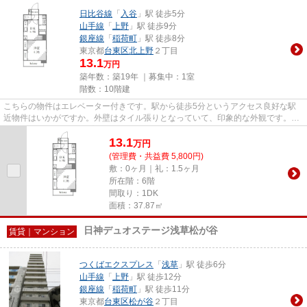
日比谷線
「
入谷
」駅 徒歩5分
山手線
「
上野
」駅 徒歩9分
銀座線
「
稲荷町
」駅 徒歩8分
東京都
台東区
北上野
２丁目
13.1
万円
築年数：築19年 ｜募集中：
1室
階数：10階建
こちらの物件はエレベーター付きです。駅から徒歩5分というアクセス良好な駅
近物件はいかがですか。外壁はタイル張りとなっていて、印象的な外観です。こ
ちらはマンションタイプになり...
13.1
万
円
(管理費・共益費 5,800円)
敷：0ヶ月｜礼：1.5ヶ月
所在階：6階
間取り：1DK
面積：37.87㎡
日神デュオステージ浅草松が谷
賃貸｜マンション
つくばエクスプレス
「
浅草
」駅 徒歩6分
山手線
「
上野
」駅 徒歩12分
銀座線
「
稲荷町
」駅 徒歩11分
東京都
台東区
松が谷
２丁目