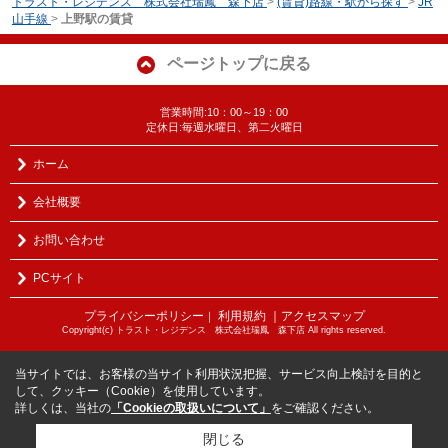
トラスト・レジデンス 株式会社瑞鳳 森下店
>
(賃貸)路線・駅から探す
>
JR
山手線
>
上野駅の賃貸
ページトップに戻る
営業時間:10：00～19：00
定休日:毎週水曜日、第二火曜日
ホーム
会社概要
お問い合わせ
PCサイト
プライバシーポリシー
利用規約
｜アクセスマップ
｜
Copyright(c) トラスト・レジデンス 株式会社瑞鳳 森下店 All rights reserved.
当サイトでは、お客様の当サイト利用状況把握、サービス向上検討を目的と
して、クッキー（Cookie）を使用しています。
詳しくは、当社の
「Cookieの取扱いについて」
をご確認ください。
閉じる