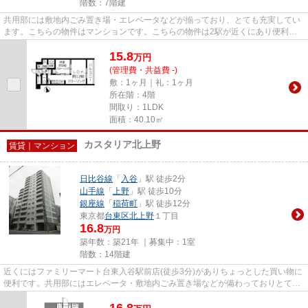
階数：7階建
共用部には敷地内ごみ置き場・エレベータなどが揃っており、とても充実してい
ます。こちらの物件はマンションです。こちらの物件は2駅が近くにあり便利で
す。幅広い層に好評な、駅から...
15.8
万
円
(管理費・共益費 -)
敷：1ヶ月｜礼：1ヶ月
所在階：4階
間取り：1LDK
面積：40.10㎡
カスタリア北上野
賃貸｜マンション
日比谷線
「
入谷
」駅 徒歩2分
山手線
「
上野
」駅 徒歩10分
銀座線
「
稲荷町
」駅 徒歩12分
東京都
台東区
北上野
１丁目
16.8
万円
築年数：築21年 ｜募集中：
1室
階数：14階建
近くにはファミリーマート台東入谷駅前店(徒歩3分)がありちょっとした買い物に
便利です。共用部にはエレベータ・敷地内ごみ置き場などが備わっておりとても
充実しています。外観タイル...
16.8