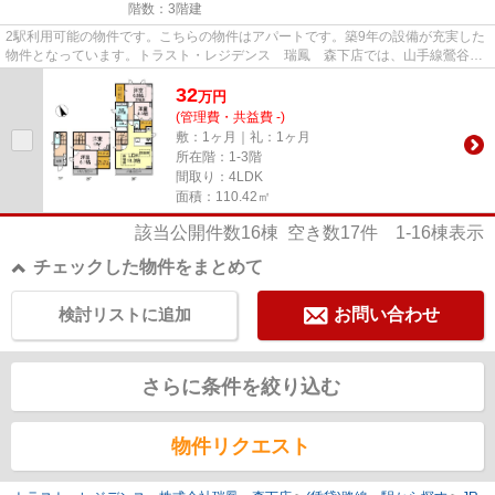
階数：3階建
2駅利用可能の物件です。こちらの物件はアパートです。築9年の設備が充実した
物件となっています。トラスト・レジデンス 瑞鳳 森下店では、山手線鶯谷を
中心に数多くの不動産情報を...
32
万
円
(管理費・共益費 -)
敷：1ヶ月｜礼：1ヶ月
所在階：1-3階
間取り：4LDK
面積：110.42㎡
該当公開件数
16
棟 空き数
17
件
1-16
棟表示
チェックした物件をまとめて
検討リストに追加
お問い合わせ
さらに条件を絞り込む
物件リクエスト