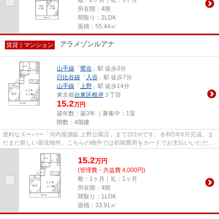
所在階：4階
間取り：2LDK
面積：55.44㎡
アラメゾンルアナ
賃貸｜マンション
山手線
「
鶯谷
」駅 徒歩3分
日比谷線
「
入谷
」駅 徒歩7分
山手線
「
上野
」駅 徒歩14分
東京都
台東区
根岸
３丁目
15.2
万円
築年数：築3年 ｜募集中：
1室
階数：4階建
便利なスーパー「河内屋酒販 上野公園店」まで201mです。令和5年6月完成、ま
だまだ新しい築浅物件。こちらの物件では初期費用をカードでお支払いいただけ
ます。駅まで3分と、駅近でア...
15.2
万
円
(管理費・共益費 4,000円)
敷：1ヶ月｜礼：1ヶ月
所在階：4階
間取り：1LDK
面積：33.91㎡