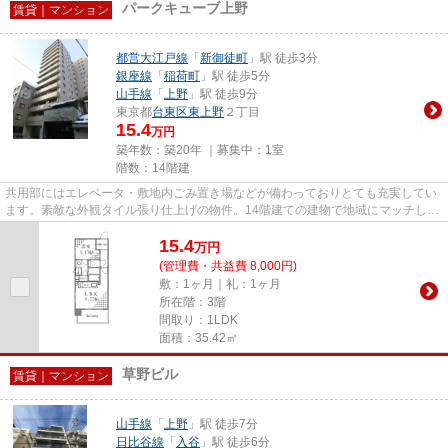
パークキューブ上野
賃貸｜マンション
都営大江戸線
「
新御徒町
」駅 徒歩3分
銀座線
「
稲荷町
」駅 徒歩5分
山手線
「
上野
」駅 徒歩9分
東京都
台東区
東上野
２丁目
15.4
万円
築年数：築20年 ｜募集中：
1室
階数：14階建
共用部にはエレベータ・敷地内ごみ置き場などが備わっておりとても充実してい
ます。素敵な外観タイル張り仕上げの物件。14階建ての建物で地域にマッチした
物件。物件の近くに駅が2つあ...
15.4
万
円
(管理費・共益費 8,000円)
敷：1ヶ月｜礼：1ヶ月
所在階：3階
間取り：1LDK
面積：35.42㎡
草野ビル
賃貸｜マンション
山手線
「
上野
」駅 徒歩7分
日比谷線
「
入谷
」駅 徒歩6分