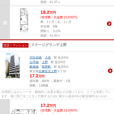
面積：41.07㎡
18.2
万
円
(管理費・共益費 10,000円)
敷：1ヶ月｜礼：1ヶ月
所在階：6階
間取り：1LDK
面積：41.40㎡
ステージグランデ上野
賃貸｜マンション
日比谷線
「
入谷
」駅 徒歩6分
山手線
「
上野
」駅 徒歩8分
銀座線
「
稲荷町
」駅 徒歩6分
東京都
台東区
北上野
２丁目
17.2
万円
築年数：築6年 ｜募集中：
1室
階数：14階建
共用部にはエレベータ・敷地内ごみ置き場などが揃っており、とても充実してい
ます。朝に慌てることなく行動するために駅から徒歩6分の駅近物件はいかがで
しょうか。メンテナンスの手間...
17.2
万
円
(管理費・共益費 10,000円)