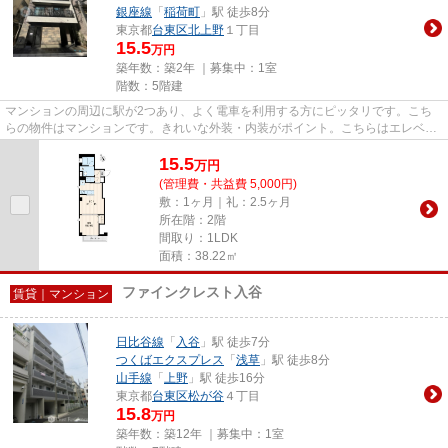
銀座線
「
稲荷町
」駅 徒歩8分
東京都
台東区
北上野
１丁目
15.5
万円
築年数：築2年 ｜募集中：
1室
階数：5階建
マンションの周辺に駅が2つあり、よく電車を利用する方にピッタリです。こち
らの物件はマンションです。きれいな外装・内装がポイント。こちらはエレベー
ター付き物件です。トラスト・...
15.5
万
円
(管理費・共益費 5,000円)
敷：1ヶ月｜礼：2.5ヶ月
所在階：2階
間取り：1LDK
面積：38.22㎡
ファインクレスト入谷
賃貸｜マンション
日比谷線
「
入谷
」駅 徒歩7分
つくばエクスプレス
「
浅草
」駅 徒歩8分
山手線
「
上野
」駅 徒歩16分
東京都
台東区
松が谷
４丁目
15.8
万円
築年数：築12年 ｜募集中：
1室