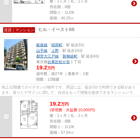
敷：1ヶ月｜礼：1ヶ月
所在階：8階
間取り：1LDK
面積：40.25㎡
ヒル・イーストSS
賃貸｜マンション
銀座線
「
稲荷町
」駅 徒歩3分
山手線
「
上野
」駅 徒歩10分
都営大江戸線
「
新御徒町
」駅 徒歩8分
東京都
台東区
松が谷
１丁目
19.2
万円
築年数：築27年 ｜募集中：
1室
階数：12階建
地上12階建てのイチオシの物件です。周辺には、徒歩3分で利用できる駅があり
ます。造りとデザインに関して、自信をもって情報を提供できるマンションで
す。外壁にはタイルが張られてあ...
19.2
万
円
(管理費・共益費 10,000円)
敷：1ヶ月｜礼：1ヶ月
所在階：8階
間取り：2LDK
面積：57.04㎡