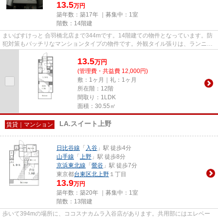
13.5
万円
築年数：築17年 ｜募集中：
1室
階数：14階建
まいばすけっと 合羽橋北店まで344mです。14階建ての物件となっています。防
犯対策もバッチリなマンションタイプの物件です。外観タイル張りは、ランニン
グコストがあまりかかりません...
13.5
万
円
(管理費・共益費 12,000円)
敷：1ヶ月｜礼：1ヶ月
所在階：12階
間取り：1LDK
面積：30.55㎡
LA.スイート上野
賃貸｜マンション
日比谷線
「
入谷
」駅 徒歩4分
山手線
「
上野
」駅 徒歩8分
京浜東北線
「
鶯谷
」駅 徒歩7分
東京都
台東区
北上野
１丁目
13.9
万円
築年数：築20年 ｜募集中：
1室
階数：13階建
歩いて394mの場所に、ココスナカムラ入谷店があります。共用部にはエレベー