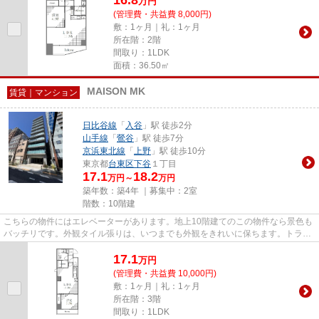
万
円
(管理費・共益費 8,000円)
敷：1ヶ月｜礼：1ヶ月
所在階：2階
間取り：1LDK
面積：36.50㎡
MAISON MK
賃貸｜マンション
日比谷線
「
入谷
」駅 徒歩2分
山手線
「
鶯谷
」駅 徒歩7分
京浜東北線
「
上野
」駅 徒歩10分
東京都
台東区
下谷
１丁目
17.1
18.2
万円～
万円
築年数：築4年 ｜募集中：
2室
階数：10階建
こちらの物件にはエレベーターがあります。地上10階建てのこの物件なら景色も
バッチリです。外観タイル張りは、いつまでも外観をきれいに保ちます。トラス
ト・レジデンス 瑞鳳 森下...
17.1
万
円
(管理費・共益費 10,000円)
敷：1ヶ月｜礼：1ヶ月
所在階：3階
間取り：1LDK