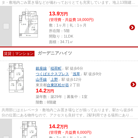
タ・敷地内ごみ置き場などが備わっておりとても充実しています。地上13階建て
の物件です。こちらはマンショ...
13.9
万
円
(管理費・共益費 18,000円)
敷：1ヶ月｜礼：1ヶ月
所在階：5階
間取り：1LDK
面積：34.71㎡
ガーデニアハイツ
賃貸｜マンション
銀座線
「
稲荷町
」駅 徒歩6分
つくばエクスプレス
「
浅草
」駅 徒歩9分
山手線
「
上野
」駅 徒歩12分
東京都
台東区
松が谷
２丁目
14.2
万円
築年数：築29年 ｜募集中：
1室
階数：8階建
共用部にはエレベータ・敷地内ごみ置き場などが揃っております。駅から徒歩6
分の位置にある物件なので、アクセスも良好です。2駅利用できる場所にあり、
アクセスが便利です。外観タイ...
14.2
万
円
(管理費・共益費 6,000円)
敷：2ヶ月｜礼：1ヶ月