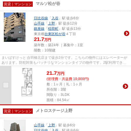
マルソ松が谷
賃貸｜マンション
日比谷線
「
入谷
」駅 徒歩6分
山手線
「
上野
」駅 徒歩12分
銀座線
「
稲荷町
」駅 徒歩13分
東京都
台東区
松が谷
４丁目
21.7
万円
築年数：築24年 ｜募集中：
1室
階数：10階建
まいばすけっと 合羽橋北店まで徒歩2分です。こちらの物件にはエレベーターが
あります。防犯対策もバッチリなマンションタイプの物件です。2駅利用できる
場所にあり、行き先に合わせて...
21.7
万
円
(管理費・共益費 10,000円)
敷：1ヶ月｜礼：1ヶ月
所在階：3階
間取り：3LDK
面積：84.54㎡
メトロステージ上野
賃貸｜マンション
山手線
「
上野
」駅 徒歩6分
日比谷線
「
入谷
」駅 徒歩6分