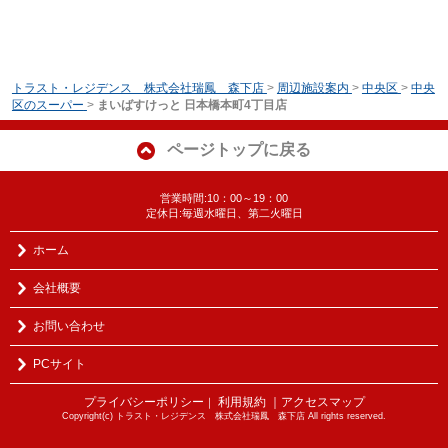
トラスト・レジデンス 株式会社瑞鳳 森下店
>
周辺施設案内
>
中央区
>
中央
区のスーパー
>
まいばすけっと 日本橋本町4丁目店
ページトップに戻る
営業時間:10：00～19：00
定休日:毎週水曜日、第二火曜日
ホーム
会社概要
お問い合わせ
PCサイト
プライバシーポリシー
利用規約
｜アクセスマップ
｜
Copyright(c) トラスト・レジデンス 株式会社瑞鳳 森下店 All rights reserved.