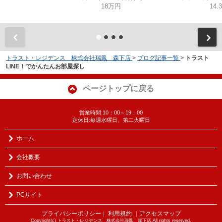
18万円
14.
トラスト・レジデンス 株式会社瑞鳳 森下店
>
ブログ記事一覧
>
トラスト
LINE！でかんたんお部屋探し
ページトップに戻る
営業時間:10：00～19：00
定休日:毎週水曜日、第二火曜日
ホーム
会社概要
お問い合わせ
PCサイト
プライバシーポリシー
利用規約
｜アクセスマップ
｜
Copyright(c) トラスト・レジデンス 株式会社瑞鳳 森下店 All rights reserved.