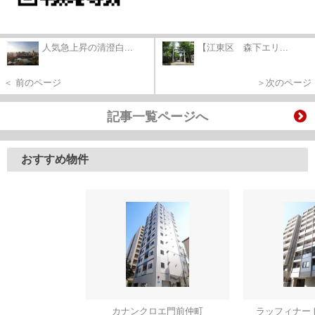
人気急上昇の清澄白...
【江東区 森下エリ...
＜ 前のページ
＞次のページ
記事一覧ページへ
おすすめ物件
カナンクロエ門前仲町
ラッフィナー