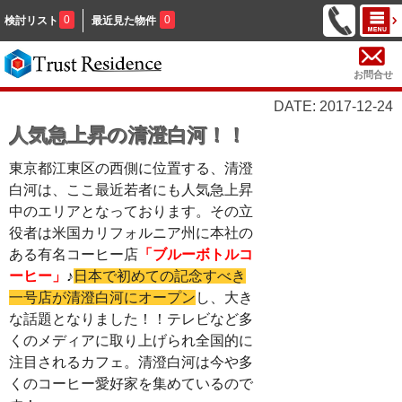
0
0
検討リスト
最近見た物件
お問合せ
DATE: 2017-12-24
人気急上昇の清澄白河！！
東京都江東区の西側に位置する、清澄
白河は、ここ最近若者にも人気急上昇
中のエリアとなっております。その立
役者は
米国カリフォルニア州に本社の
ある有名コーヒー店
「ブルーボトルコ
ーヒー」
♪
日本で初めての記念すべき
一号店が清澄白河にオープン
し、大き
な話題となりました！！テレビなど多
くのメディアに取り上げられ全国的に
注目されるカフェ。清澄白河は今や多
くのコーヒー愛好家を集めているので