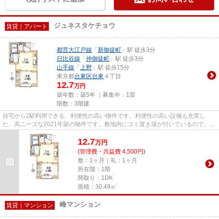
ジュネスタケチョウ
賃貸｜アパート
都営大江戸線
「
新御徒町
」駅 徒歩3分
日比谷線
「
仲御徒町
」駅 徒歩3分
山手線
「
上野
」駅 徒歩15分
東京都
台東区
台東
４丁目
12.7
万円
築年数：築5年 ｜募集中：
1室
階数：3階建
自宅から2駅利用できる、利便性の高い物件です。利便性の高い設備も充実し
た、高ニーズな2021年築の物件です。敷地内にゴミ置き場が付いているので、遠
くまで運ぶ必要がなくゴミ出しが...
12.7
万
円
(管理費・共益費 4,500円)
敷：1ヶ月｜礼：1ヶ月
所在階：1階
間取り：1DK
面積：30.49㎡
峰マンション
賃貸｜マンション