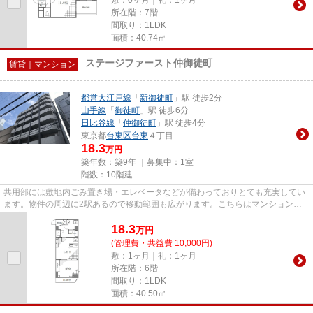
所在階：7階
間取り：1LDK
面積：40.74㎡
ステージファースト仲御徒町
賃貸｜マンション
都営大江戸線
「
新御徒町
」駅 徒歩2分
山手線
「
御徒町
」駅 徒歩6分
日比谷線
「
仲御徒町
」駅 徒歩4分
東京都
台東区
台東
４丁目
18.3
万円
築年数：築9年 ｜募集中：
1室
階数：10階建
共用部には敷地内ごみ置き場・エレベータなどが備わっておりとても充実してい
ます。物件の周辺に2駅あるので移動範囲も広がります。こちらはマンションタ
イプになります。2017年築の物...
18.3
万
円
(管理費・共益費 10,000円)
敷：1ヶ月｜礼：1ヶ月
所在階：6階
間取り：1LDK
面積：40.50㎡