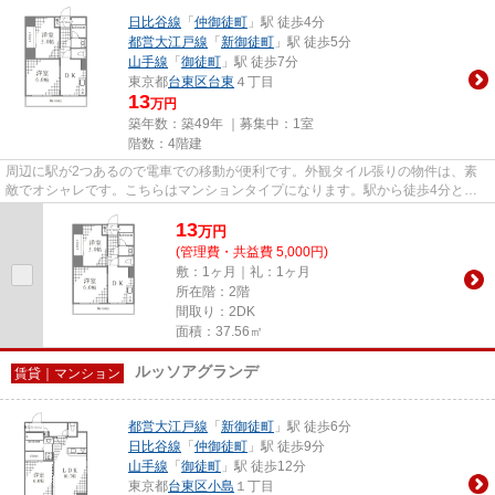
日比谷線
「
仲御徒町
」駅 徒歩4分
都営大江戸線
「
新御徒町
」駅 徒歩5分
山手線
「
御徒町
」駅 徒歩7分
東京都
台東区
台東
４丁目
13
万円
築年数：築49年 ｜募集中：
1室
階数：4階建
周辺に駅が2つあるので電車での移動が便利です。外観タイル張りの物件は、素
敵でオシャレです。こちらはマンションタイプになります。駅から徒歩4分とい
うアクセス良好な駅近物件はい...
13
万
円
(管理費・共益費 5,000円)
敷：1ヶ月｜礼：1ヶ月
所在階：2階
間取り：2DK
面積：37.56㎡
ルッソアグランデ
賃貸｜マンション
都営大江戸線
「
新御徒町
」駅 徒歩6分
日比谷線
「
仲御徒町
」駅 徒歩9分
山手線
「
御徒町
」駅 徒歩12分
東京都
台東区
小島
１丁目