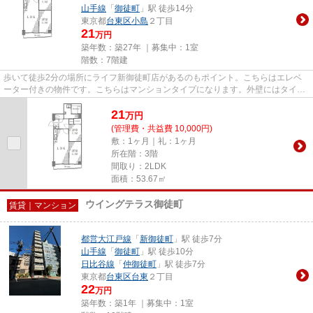
山手線
「
御徒町
」駅 徒歩14分
東京都
台東区
小島
２丁目
21
万円
築年数：築27年 ｜募集中：
1室
階数：7階建
歩いて徒歩2分の場所にライフ新御徒町店があるのもポイント。こちらはエレベ
ーター付きの物件です。こちらはマンションタイプになります。外壁にはタイル
が張られてあり、印象的な外観...
21
万
円
(管理費・共益費 10,000円)
敷：1ヶ月｜礼：1ヶ月
所在階：3階
間取り：2LDK
面積：53.67㎡
ウイングテラス御徒町
賃貸｜マンション
都営大江戸線
「
新御徒町
」駅 徒歩7分
山手線
「
御徒町
」駅 徒歩10分
日比谷線
「
仲御徒町
」駅 徒歩7分
東京都
台東区
台東
２丁目
22
万円
築年数：築1年 ｜募集中：
1室