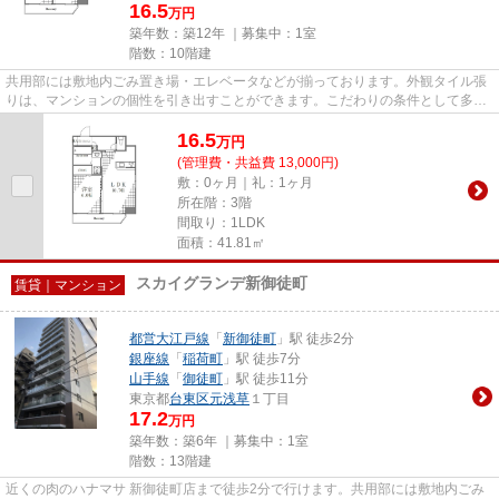
16.5
万円
築年数：築12年 ｜募集中：
1室
階数：10階建
共用部には敷地内ごみ置き場・エレベータなどが揃っております。外観タイル張
りは、マンションの個性を引き出すことができます。こだわりの条件として多
い、駅徒歩6分の物件です。素敵...
16.5
万
円
(管理費・共益費 13,000円)
敷：0ヶ月｜礼：1ヶ月
所在階：3階
間取り：1LDK
面積：41.81㎡
スカイグランデ新御徒町
賃貸｜マンション
都営大江戸線
「
新御徒町
」駅 徒歩2分
銀座線
「
稲荷町
」駅 徒歩7分
山手線
「
御徒町
」駅 徒歩11分
東京都
台東区
元浅草
１丁目
17.2
万円
築年数：築6年 ｜募集中：
1室
階数：13階建
近くの肉のハナマサ 新御徒町店まで徒歩2分で行けます。共用部には敷地内ごみ