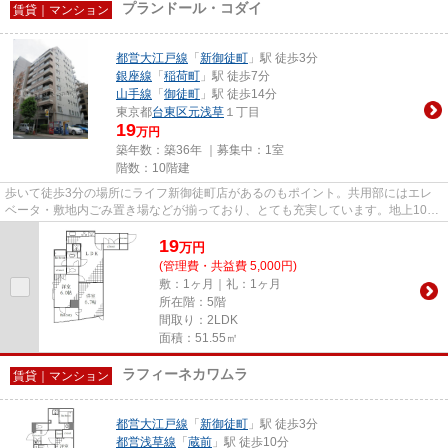
プランドール・コダイ
賃貸｜マンション
都営大江戸線
「
新御徒町
」駅 徒歩3分
銀座線
「
稲荷町
」駅 徒歩7分
山手線
「
御徒町
」駅 徒歩14分
東京都
台東区
元浅草
１丁目
19
万円
築年数：築36年 ｜募集中：
1室
階数：10階建
歩いて徒歩3分の場所にライフ新御徒町店があるのもポイント。共用部にはエレ
ベータ・敷地内ごみ置き場などが揃っており、とても充実しています。地上10階
建てのマンション。こちらの物...
19
万
円
(管理費・共益費 5,000円)
敷：1ヶ月｜礼：1ヶ月
所在階：5階
間取り：2LDK
面積：51.55㎡
ラフィーネカワムラ
賃貸｜マンション
都営大江戸線
「
新御徒町
」駅 徒歩3分
都営浅草線
「
蔵前
」駅 徒歩10分