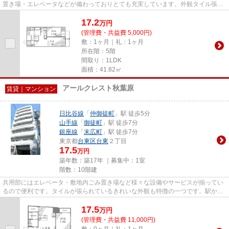
置き場・エレベータなどが備わっておりとても充実しています。外観タイル張り
を採用し、素敵な見た目を演...
17.2
万
円
(管理費・共益費 5,000円)
敷：1ヶ月｜礼：1ヶ月
所在階：5階
間取り：1LDK
面積：41.82㎡
アールクレスト秋葉原
賃貸｜マンション
日比谷線
「
仲御徒町
」駅 徒歩5分
山手線
「
御徒町
」駅 徒歩7分
銀座線
「
末広町
」駅 徒歩7分
東京都
台東区
台東
２丁目
17.5
万円
築年数：築17年 ｜募集中：
1室
階数：10階建
共用部にはエレベータ・敷地内ごみ置き場など様々な設備やサービスが揃ってい
るので便利です。タイルが張られているきれいな外観も特徴の一つです。駅から
徒歩5分というアクセス良好な...
17.5
万
円
(管理費・共益費 11,000円)
敷：0ヶ月｜礼：1ヶ月