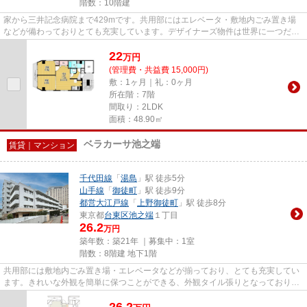
階数：10階建
家から三井記念病院まで429mです。共用部にはエレベータ・敷地内ごみ置き場
などが備わっておりとても充実しています。デザイナーズ物件は世界に一つだけ
の魅力溢れた素敵な物件です。1...
22
万
円
(管理費・共益費 15,000円)
敷：1ヶ月｜礼：0ヶ月
所在階：7階
間取り：2LDK
面積：48.90㎡
ベラカーサ池之端
賃貸｜マンション
千代田線
「
湯島
」駅 徒歩5分
山手線
「
御徒町
」駅 徒歩9分
都営大江戸線
「
上野御徒町
」駅 徒歩8分
東京都
台東区
池之端
１丁目
26.2
万円
築年数：築21年 ｜募集中：
1室
階数：8階建 地下1階
共用部には敷地内ごみ置き場・エレベータなどが揃っており、とても充実してい
ます。きれいな外観を簡単に保つことができる、外観タイル張りとなっておりま
す。造りとデザインに関して...
26.2