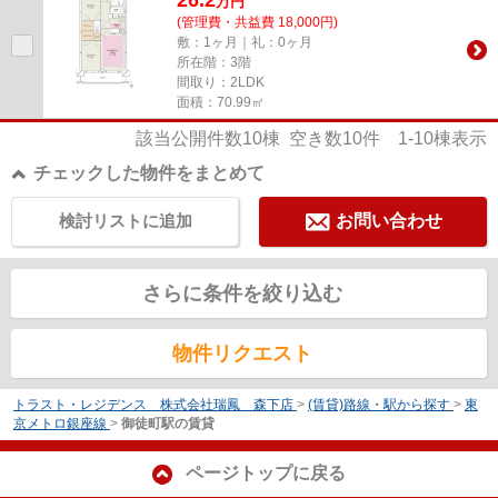
万
円
(管理費・共益費 18,000円)
敷：1ヶ月｜礼：0ヶ月
所在階：3階
間取り：2LDK
面積：70.99㎡
該当公開件数
10
棟 空き数
10
件
1-10
棟表示
チェックした物件をまとめて
検討リストに追加
お問い合わせ
さらに条件を絞り込む
物件リクエスト
トラスト・レジデンス 株式会社瑞鳳 森下店
>
(賃貸)路線・駅から探す
>
東
京メトロ銀座線
>
御徒町駅の賃貸
ページトップに戻る