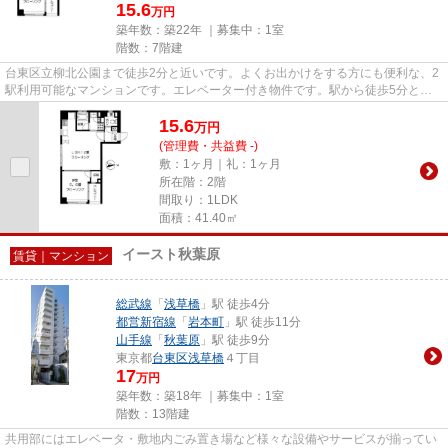
15.6
万円
築年数：築22年 ｜募集中：
1室
階数：7階建
台東区立柳北公園まで徒歩2分と近いです。よくお出かけをする方にも便利な、2
駅利用可能なマンションです。エレベーター付き物件です。駅から徒歩5分とい
うアクセス良好な駅近物件はい...
15.6
万
円
(管理費・共益費 -)
敷：1ヶ月｜礼：1ヶ月
所在階：2階
間取り：1LDK
面積：41.40㎡
イースト秋葉原
賃貸｜マンション
総武線
「
浅草橋
」駅 徒歩4分
都営新宿線
「
岩本町
」駅 徒歩11分
山手線
「
秋葉原
」駅 徒歩9分
東京都
台東区
浅草橋
４丁目
17
万円
築年数：築18年 ｜募集中：
1室
階数：13階建
共用部にはエレベータ・敷地内ごみ置き場など様々な設備やサービスが揃ってい