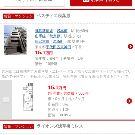
ベスティエ秋葉原
賃貸｜マンション
都営新宿線
「
岩本町
」駅 徒歩5分
山手線
「
秋葉原
」駅 徒歩8分
総武本線
「
馬喰町
」駅 徒歩7分
東京都
千代田区
東神田
２丁目
15.1
万円
築年数：築4年 ｜募集中：
1室
階数：10階建
共用部には敷地内ごみ置き場・エレベータなど様々な設備やサービスが揃ってい
るので便利です。外観タイル張りは、物件全体に豊かな表情を与えることができ
ます。令和4年築の物件です。...
15.1
万
円
(管理費・共益費 7,500円)
敷：0ヶ月｜礼：2ヶ月
所在階：5階
間取り：1DK
面積：30.05㎡
ライオンズ浅草橋ミレス
賃貸｜マンション