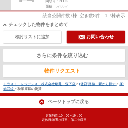
間取り：2LDK
面積：57.00㎡
該当公開件数
7
棟 空き数
8
件
1-7
棟表示
チェックした物件をまとめて
検討リストに追加
お問い合わせ
さらに条件を絞り込む
物件リクエスト
トラスト・レジデンス 株式会社瑞鳳 森下店
>
(賃貸)路線・駅から探す
>
JR
総武線
>
秋葉原駅の賃貸
ページトップに戻る
営業時間:10：00～19：00
定休日:毎週水曜日、第二火曜日