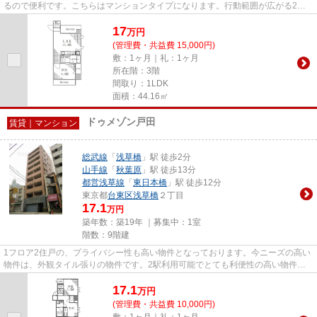
るので便利です。こちらはマンションタイプになります。行動範囲が広がる2駅
利用可能な物件です。こちらは...
17
万
円
(管理費・共益費 15,000円)
敷：1ヶ月｜礼：1ヶ月
所在階：3階
間取り：1LDK
面積：44.16㎡
ドゥメゾン戸田
賃貸｜マンション
総武線
「
浅草橋
」駅 徒歩2分
山手線
「
秋葉原
」駅 徒歩13分
都営浅草線
「
東日本橋
」駅 徒歩12分
東京都
台東区
浅草橋
２丁目
17.1
万円
築年数：築19年 ｜募集中：
1室
階数：9階建
1フロア2住戸の、プライバシー性も高い物件となっております。今ニーズの高い
物件は、外観タイル張りの物件です。2駅利用可能でとても利便性の高い物件で
す。徒歩2分の位置に駅がある...
17.1
万
円
(管理費・共益費 10,000円)
敷：1ヶ月｜礼：1ヶ月