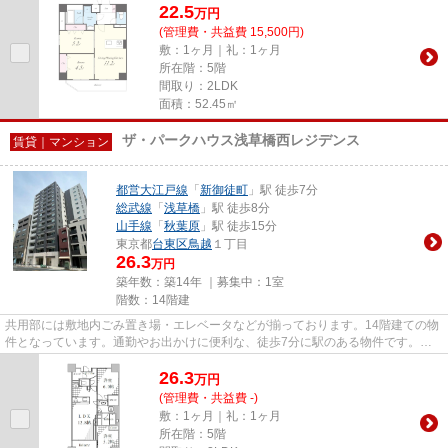
22.5
万
円
(管理費・共益費 15,500円)
敷：1ヶ月｜礼：1ヶ月
所在階：5階
間取り：2LDK
面積：52.45㎡
ザ・パークハウス浅草橋西レジデンス
賃貸｜マンション
都営大江戸線
「
新御徒町
」駅 徒歩7分
総武線
「
浅草橋
」駅 徒歩8分
山手線
「
秋葉原
」駅 徒歩15分
東京都
台東区
鳥越
１丁目
26.3
万円
築年数：築14年 ｜募集中：
1室
階数：14階建
共用部には敷地内ごみ置き場・エレベータなどが揃っております。14階建ての物
件となっています。通勤やお出かけに便利な、徒歩7分に駅のある物件です。造
りとデザインに関して、自信を...
26.3
万
円
(管理費・共益費 -)
敷：1ヶ月｜礼：1ヶ月
所在階：5階