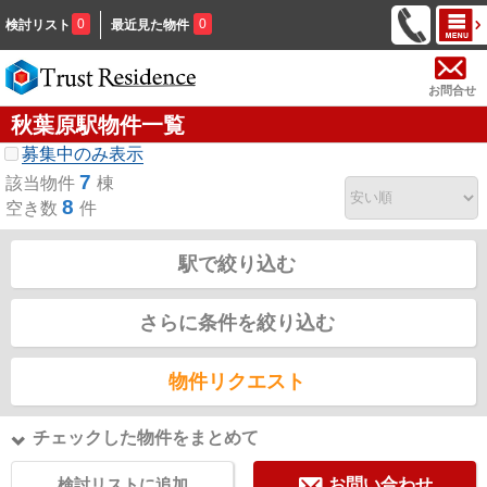
0
0
検討リスト
最近見た物件
お問合せ
秋葉原駅物件一覧
募集中のみ表示
7
該当物件
棟
8
空き数
件
駅で絞り込む
さらに条件を絞り込む
物件リクエスト
チェックした物件をまとめて
検討リストに追加
お問い合わせ