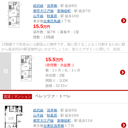
総武線
「
浅草橋
」駅 徒歩8分
都営大江戸線
「
新御徒町
」駅 徒歩7分
山手線
「
秋葉原
」駅 徒歩14分
東京都
台東区
鳥越
１丁目
15.5
万円
築年数：築7年 ｜募集中：
1室
階数：13階建
13階建てで街並みにも馴染んだ物件です。朝に慌てることなく行動するために駅
から徒歩8分の駅近物件はいかがでしょうか。造りとデザインに関して、自信を
もって情報を提供できるマンシ...
15.5
万
円
(管理費・共益費 -)
敷：1ヶ月｜礼：1ヶ月
所在階：2階
間取り：1LDK
面積：32.53㎡
ベレッツァ・トーレ
賃貸｜マンション
総武線
「
浅草橋
」駅 徒歩5分
山手線
「
秋葉原
」駅 徒歩10分
都営大江戸線
「
新御徒町
」駅 徒歩11分
東京都
台東区
浅草橋
５丁目