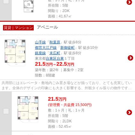
所在階：5階
間取り：2DK
面積：41.67㎡
アベニール
賃貸｜マンション
山手線
「
秋葉原
」駅 徒歩8分
都営大江戸線
「
新御徒町
」駅 徒歩10分
銀座線
「
末広町
」駅 徒歩8分
東京都
台東区
台東
１丁目
21.5
22.5
万円～
万円
築年数：築2年 ｜募集中：
2室
階数：8階建
共用部にはエレベータ・敷地内ごみ置き場などが揃っており、とても充実してい
ます。全体のデザインの印象にも大きく影響する、外観タイル張りの物件です。
初期費用のカード決済ができ...
21.5
万
円
(管理費・共益費 15,500円)
敷：1ヶ月｜礼：1ヶ月
所在階：5階
間取り：2LDK
面積：52.45㎡