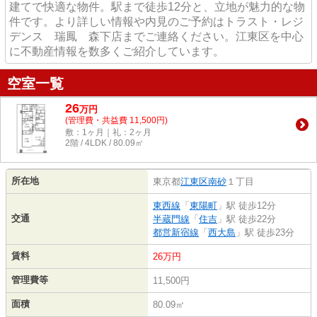
建てで快適な物件。駅まで徒歩12分と、立地が魅力的な物
件です。より詳しい情報や内見のご予約はトラスト・レジ
デンス 瑞鳳 森下店までご連絡ください。江東区を中心
に不動産情報を数多くご紹介しています。
空室一覧
26
万
円
(管理費・共益費 11,500円)
敷：1ヶ月｜礼：2ヶ月
2階 / 4LDK / 80.09㎡
所在地
東京都
江東区
南砂
１丁目
東西線
「
東陽町
」駅 徒歩12分
交通
半蔵門線
「
住吉
」駅 徒歩22分
都営新宿線
「
西大島
」駅 徒歩23分
賃料
26万円
管理費等
11,500円
面積
80.09㎡