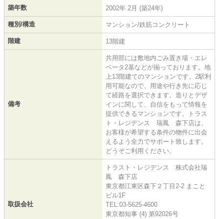
築年数
2002年 2月 (築24年)
種別/構造
マンション/鉄筋コンクリート
階建
13階建
共用部には敷地内ごみ置き場・エレ
ベータ2基などが揃っております。地
上13階建てのマンションです。2駅利
用可能なので、用途や行き先に応じ
て経路を選択できます。造りとデザ
備考
インに関して、自信をもって情報を
提供できるマンションです。トラス
ト・レジデンス 瑞鳳 森下店は、
お客様が希望する条件の物件に出会
えるよう全力でサポート致します。
どうぞご利用ください。
トラスト・レジデンス 株式会社瑞
鳳 森下店
東京都江東区森下２丁目2-2 まこと
ビル1F
取扱会社
TEL:03-5625-4600
東京都知事 (4) 第92026号