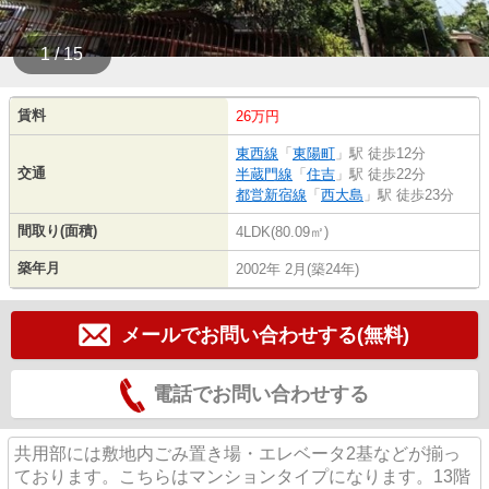
1 / 15
賃料
26万円
東西線
「
東陽町
」駅 徒歩12分
交通
半蔵門線
「
住吉
」駅 徒歩22分
都営新宿線
「
西大島
」駅 徒歩23分
間取り(面積)
4LDK(80.09㎡)
築年月
2002年 2月(築24年)
メールでお問い合わせする(無料)
電話でお問い合わせする
共用部には敷地内ごみ置き場・エレベータ2基などが揃っ
ております。こちらはマンションタイプになります。13階