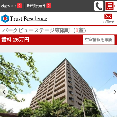
0
0
検討リスト
最近見た物件
お問合せ
パークビューステージ東陽町（
1
室）
賃料
26万円
空室情報を確認