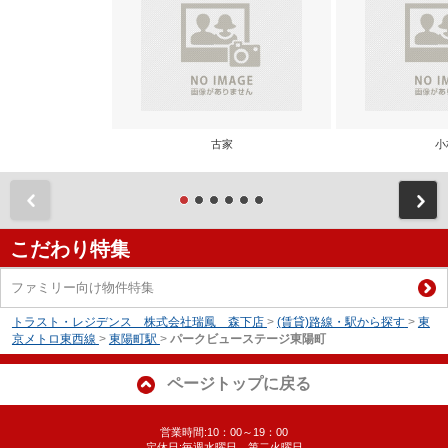
古家
小
前
こだわり特集
ファミリー向け物件特集
トラスト・レジデンス 株式会社瑞鳳 森下店
>
(賃貸)路線・駅から探す
>
東
京メトロ東西線
>
東陽町駅
>
パークビューステージ東陽町
ページトップに戻る
営業時間:10：00～19：00
定休日:毎週水曜日、第二火曜日