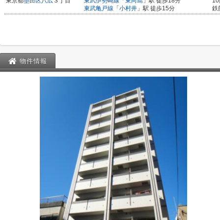
東京都
墨田区
八広
３丁目
東武伊勢崎線
「
東向島
」駅 徒歩18分
1
東武亀戸線
「
小村井
」駅 徒歩15分
鉄
物件情報