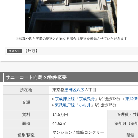
※写真や図と実際の現状とが異なる場合は現状を優先させていただきます
【外観】
コメント
サニーコート向島
の物件概要
所在地
東京都
墨田区
八広
３丁目
京成押上線
「
京成曳舟
」駅 徒歩13分
東武伊
交通
東武亀戸線
「
小村井
」駅 徒歩15分
賃料
14.5万円
管理費・共
面積
44.62㎡
築年月（築
マンション / 鉄筋コンクリー
種別/構造
階建
ト