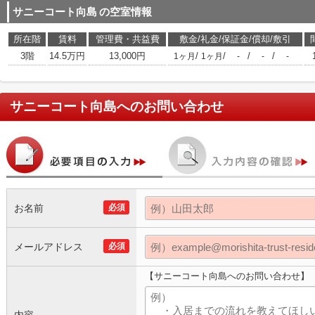
サニーコート向島
の空室情報
所在階
賃料
管理費・共益費
敷金/礼金/保証金/償却/敷引
3階
14.5万円
13,000円
/
/
/
/
1ヶ月
1ヶ月
-
-
-
サニーコート向島
へのお問い合わせ
お名前
必須
メールアドレス
必須
【サニーコート向島へのお問い合わせ】