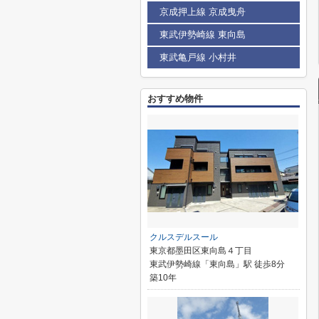
京成押上線 京成曳舟
東武伊勢崎線 東向島
東武亀戸線 小村井
おすすめ物件
クルスデルスール
東京都墨田区東向島４丁目
東武伊勢崎線「東向島」駅 徒歩8分
築10年