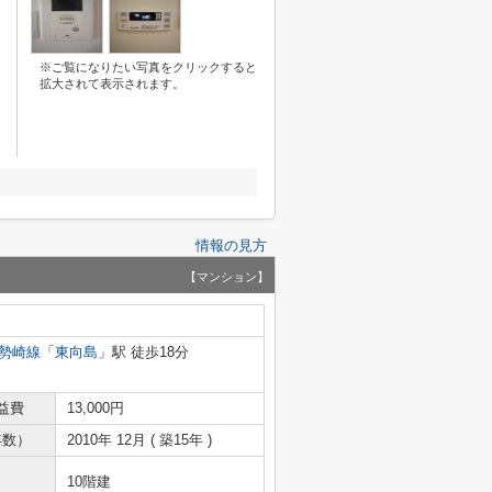
※ご覧になりたい写真をクリックすると
拡大されて表示されます。
情報の見方
【マンション】
勢崎線
「
東向島
」駅 徒歩18分
益費
13,000円
年数）
2010年 12月 ( 築15年 )
10階建