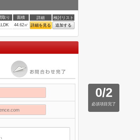
間取り
面積
詳細
検討リスト
1LDK
44.62㎡
詳細を見る
追加する
0
/
2
必須項目完了