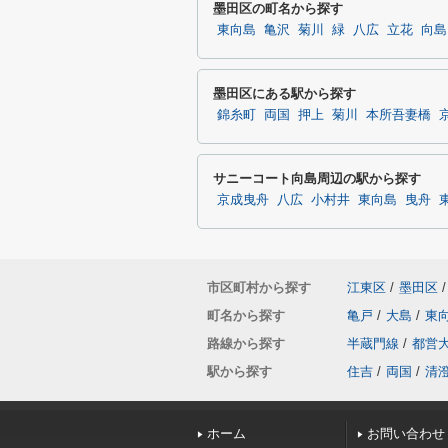
墨田区の町名から探す
東向島
亀沢
菊川
緑
八広
立花
向島
墨田区にある駅から探す
錦糸町
両国
押上
菊川
本所吾妻橋
サニーコート向島周辺の駅から探す
京成曳舟
八広
小村井
東向島
曳舟
市区町村から探す
江東区
/
墨田区
/
町名から探す
亀戸
/
大島
/
東
路線から探す
半蔵門線
/
都営
駅から探す
住吉
/
両国
/
清
ホーム
お問い合わせ