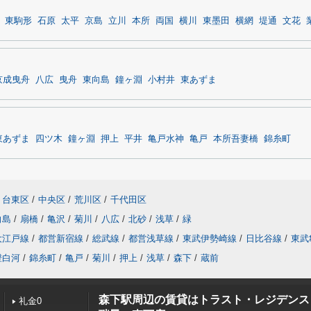
東駒形
石原
太平
京島
立川
本所
両国
横川
東墨田
横網
堤通
文花
京成曳舟
八広
曳舟
東向島
鐘ヶ淵
小村井
東あずま
東あずま
四ツ木
鐘ヶ淵
押上
平井
亀戸水神
亀戸
本所吾妻橋
錦糸町
台東区
/
中央区
/
荒川区
/
千代田区
向島
/
扇橋
/
亀沢
/
菊川
/
八広
/
北砂
/
浅草
/
緑
大江戸線
/
都営新宿線
/
総武線
/
都営浅草線
/
東武伊勢崎線
/
日比谷線
/
東武
澄白河
/
錦糸町
/
亀戸
/
菊川
/
押上
/
浅草
/
森下
/
蔵前
森下駅周辺の賃貸はトラスト・レジデンス
礼金0