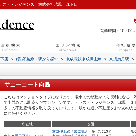
ラスト・レジデンス 株式会社瑞鳳 森下店
営業時間：10：00～
森下店
>
(賃貸)路線・駅から探す
>
京成電鉄京成押上線
>
京成曳舟駅
>
サニーコート向島
こちらはマンションタイプになります。電車での移動がより便利になる、2
で街並みにも馴染んだマンションです。トラスト・レジデンス 瑞鳳 森
多くの不動産情報を取り扱っております。駅から近い不動産をお求めの方
にお任せください。
所在地
交通
京成押上線
「
京成曳舟
」駅 徒歩13分
築