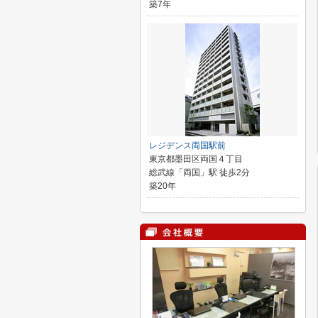
築7年
レジデンス両国駅前
東京都墨田区両国４丁目
総武線「両国」駅 徒歩2分
築20年