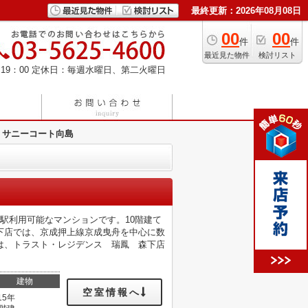
最終更新：2026年08月08日
00
00
件
件
最近見た物件
検討リスト
19：00
定休日：毎週水曜日、第二火曜日
サニーコート向島
駅利用可能なマンションです。10階建て
下店では、京成押上線京成曳舟を中心に数
は、トラスト・レジデンス 瑞鳳 森下店
建物
空室情報へ
15年