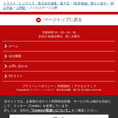
トラスト・レジデンス 株式会社瑞鳳 森下店
>
(賃貸)路線・駅から探す
>
JR
山手線
>
上野駅
>
メトロステージ上野
ページトップに戻る
営業時間:10：00～19：00
定休日:毎週水曜日、第二火曜日
ホーム
会社概要
お問い合わせ
PCサイト
プライバシーポリシー
利用規約
｜アクセスマップ
｜
Copyright(c) トラスト・レジデンス 株式会社瑞鳳 森下店 All rights reserved.
当サイトでは、お客様の当サイト利用状況把握、サービス向上検討を目的と
して、クッキー（Cookie）を使用しています。
詳しくは、当社の
「Cookieの取扱いについて」
をご確認ください。