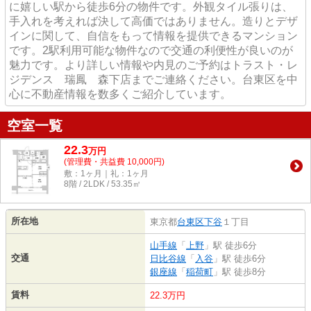
に嬉しい駅から徒歩6分の物件です。外観タイル張りは、
手入れを考えれば決して高価ではありません。造りとデザ
インに関して、自信をもって情報を提供できるマンション
です。2駅利用可能な物件なので交通の利便性が良いのが
魅力です。より詳しい情報や内見のご予約はトラスト・レ
ジデンス 瑞鳳 森下店までご連絡ください。台東区を中
心に不動産情報を数多くご紹介しています。
空室一覧
22.3
万
円
(管理費・共益費 10,000円)
敷：1ヶ月｜礼：1ヶ月
8階 / 2LDK / 53.35㎡
所在地
東京都
台東区
下谷
１丁目
山手線
「
上野
」駅 徒歩6分
交通
日比谷線
「
入谷
」駅 徒歩6分
銀座線
「
稲荷町
」駅 徒歩8分
賃料
22.3万円