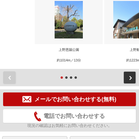
上野恩賜公園
上野
約1014m／13分
約1223
前
メールでお問い合わせする(無料)
電話でお問い合わせする
現況の確認はお気軽にお問い合わせください。