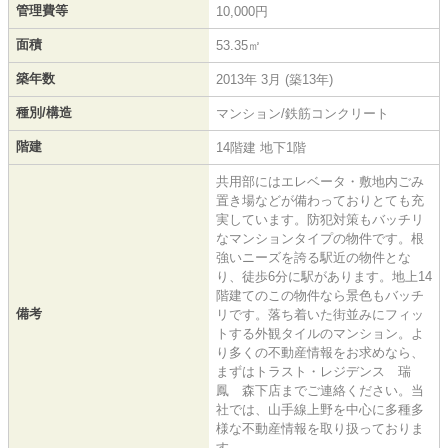
管理費等
10,000円
面積
53.35㎡
築年数
2013年 3月 (築13年)
種別/構造
マンション/鉄筋コンクリート
階建
14階建 地下1階
共用部にはエレベータ・敷地内ごみ
置き場などが備わっておりとても充
実しています。防犯対策もバッチリ
なマンションタイプの物件です。根
強いニーズを誇る駅近の物件とな
り、徒歩6分に駅があります。地上14
階建てのこの物件なら景色もバッチ
備考
リです。落ち着いた街並みにフィッ
トする外観タイルのマンション。よ
り多くの不動産情報をお求めなら、
まずはトラスト・レジデンス 瑞
鳳 森下店までご連絡ください。当
社では、山手線上野を中心に多種多
様な不動産情報を取り扱っておりま
す。