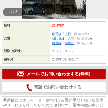
1 / 3
賃料
22.3万円
山手線
「
上野
」駅 徒歩6分
交通
日比谷線
「
入谷
」駅 徒歩6分
銀座線
「
稲荷町
」駅 徒歩8分
間取り(面積)
2LDK(53.35㎡)
築年月
2013年 3月(築13年)
メールでお問い合わせする(無料)
電話でお問い合わせする
共用部にはエレベータ・敷地内ごみ置き場など様々な設備
やサービスが揃っているので便利です。電車移動の多い方