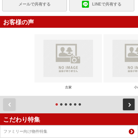
メールで共有する
LINEで共有する
お客様の声
古家
小
前
こだわり特集
ファミリー向け物件特集