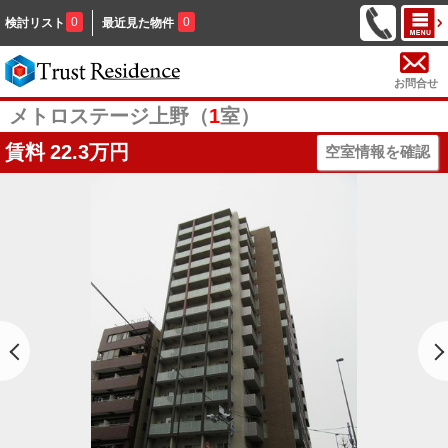
0
0
検討リスト
最近見た物件
お問合せ
メトロステージ上野（
1
室）
賃料
22.3万円
空室情報を確認