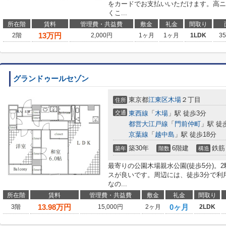
をカードでお支払いいただけます。高ニ
くこ...
所在階
賃料
管理費・共益費
敷金
礼金
間取り
13
万円
2階
2,000円
1ヶ月
1ヶ月
1LDK
3
グランドゥールセゾン
東京都
江東区
木場
２丁目
住所
交通
東西線
「
木場
」駅 徒歩3分
都営大江戸線
「
門前仲町
」駅 徒
京葉線
「
越中島
」駅 徒歩18分
築30年
6階建
鉄筋
築年
階数
構造
最寄りの公園木場親水公園(徒歩5分)。
スが良いです。周辺には、徒歩3分で利
なの...
所在階
賃料
管理費・共益費
敷金
礼金
間取り
13.98
万円
0ヶ月
3階
15,000円
2ヶ月
2LDK