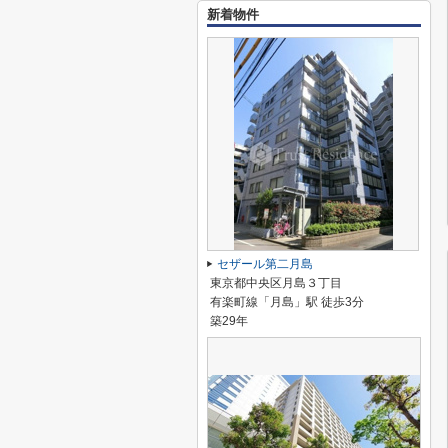
新着物件
セザール第二月島
東京都中央区月島３丁目
有楽町線「月島」駅 徒歩3分
築29年