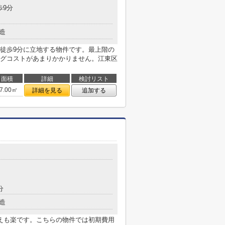
歩9分
造
徒歩9分に立地する物件です。最上階の
グコストがあまりかかりません。江東区
面積
詳細
検討リスト
7.00㎡
詳細を見る
追加する
分
造
えも楽です。こちらの物件では初期費用