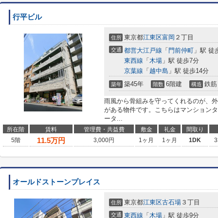
行平ビル
東京都
江東区
富岡
２丁目
住所
交通
都営大江戸線
「
門前仲町
」駅 徒
東西線
「
木場
」駅 徒歩7分
京葉線
「
越中島
」駅 徒歩14分
築45年
6階建
鉄筋
築年
階数
構造
雨風から骨組みを守ってくれるのが、外
がある物件です。こちらはマンションタ
ータ...
所在階
賃料
管理費・共益費
敷金
礼金
間取り
11.5
万円
5階
3,000円
1ヶ月
1ヶ月
1DK
3
オールドストーンプレイス
東京都
江東区
古石場
３丁目
住所
交通
東西線
「
木場
」駅 徒歩9分