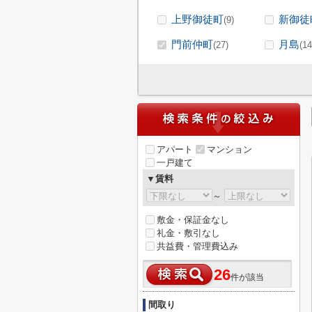
上野御徒町
新御徒
(9)
門前仲町
月島
(27)
(14
アパート
マンション
一戸建て
▼賃料
～
敷金・保証金なし
礼金・敷引なし
共益費・管理費込み
26
件が該当
間取り