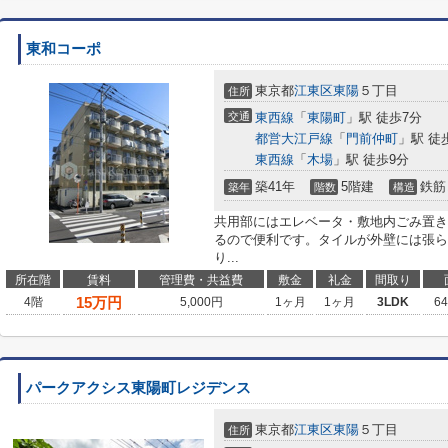
東和コーポ
東京都
江東区
東陽
５丁目
住所
交通
東西線
「
東陽町
」駅 徒歩7分
都営大江戸線
「
門前仲町
」駅 徒
東西線
「
木場
」駅 徒歩9分
築41年
5階建
鉄筋
築年
階数
構造
共用部にはエレベータ・敷地内ごみ置き
るので便利です。タイルが外壁には張ら
り...
所在階
賃料
管理費・共益費
敷金
礼金
間取り
15
万円
4階
5,000円
1ヶ月
1ヶ月
3LDK
6
パークアクシス東陽町レジデンス
東京都
江東区
東陽
５丁目
住所