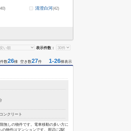
清澄白河
(40)
(42)
表示件数：
26
27
1-26
件数
棟 空き数
件
棟表示
分
コンクリート
階無しの物件です。電車移動の多い方に
らの物件はマンションです。周辺に2駅