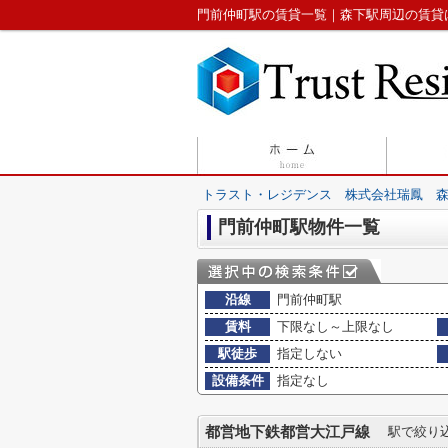
門前仲町駅の賃貸一覧｜森下駅周辺の賃貸
トラスト・レジデンス 株式会社瑞鳳 
門前仲町駅物件一覧
沿線
門前仲町駅
賃料
下限なし～上限なし
駅徒歩
指定しない
設備条件
指定なし
都営地下鉄都営大江戸線
駅で絞り