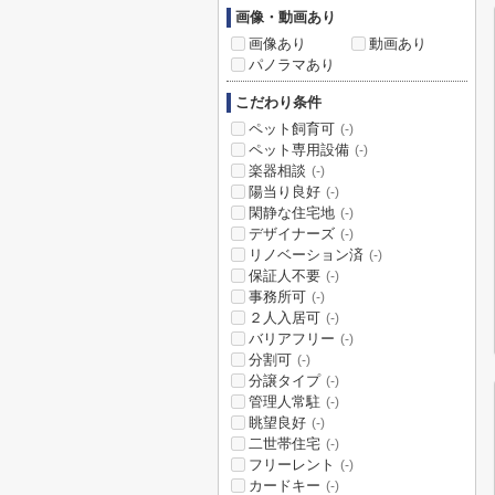
画像・動画あり
画像あり
動画あり
パノラマあり
こだわり条件
ペット飼育可
(-)
ペット専用設備
(-)
楽器相談
(-)
陽当り良好
(-)
閑静な住宅地
(-)
デザイナーズ
(-)
リノベーション済
(-)
保証人不要
(-)
事務所可
(-)
２人入居可
(-)
バリアフリー
(-)
分割可
(-)
分譲タイプ
(-)
管理人常駐
(-)
眺望良好
(-)
二世帯住宅
(-)
フリーレント
(-)
カードキー
(-)