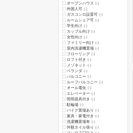
オープンハウス
(-)
外国人可
(-)
ガスコンロ設置可
(-)
ルームシェア可
(-)
学生向け
(-)
カップル向け
(-)
女性向け
(-)
ファミリー向け
(-)
室内洗濯機置場
(-)
フローリング
(-)
ロフト付き
(-)
メゾネット
(-)
ベランダ
(-)
バルコニー
(-)
ルーフバルコニー
(-)
オール電化
(-)
エレベーター
(-)
照明器具付き
(-)
駐輪場
(-)
バイク置場あり
(-)
家具・家電付き
(-)
洗濯機置場有
(-)
外観タイル張り
(-)
コンロ２口以上