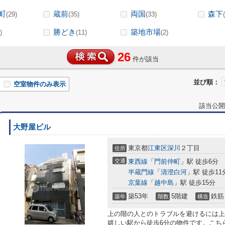
町
蔵前
両国
森下
(29)
(35)
(33)
勝どき
築地市場
)
(11)
(2)
26
件が該当
並び順：
空室物件のみ表示
該当公開
大野屋ビル
東京都
江東区
深川
２丁目
住所
交通
東西線
「
門前仲町
」駅 徒歩6分
半蔵門線
「
清澄白河
」駅 徒歩11
京葉線
「
越中島
」駅 徒歩15分
築53年
5階建
鉄筋
築年
階数
構造
上の階の人とのトラブルを避けるには上
嬉しい駅から徒歩6分の物件です。こち