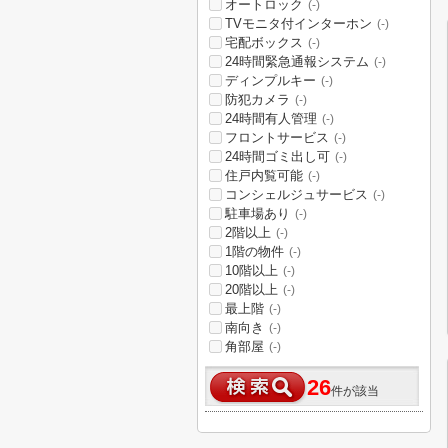
オートロック
(-)
TVモニタ付インターホン
(-)
宅配ボックス
(-)
24時間緊急通報システム
(-)
ディンプルキー
(-)
防犯カメラ
(-)
24時間有人管理
(-)
フロントサービス
(-)
24時間ゴミ出し可
(-)
住戸内覧可能
(-)
コンシェルジュサービス
(-)
駐車場あり
(-)
2階以上
(-)
1階の物件
(-)
10階以上
(-)
20階以上
(-)
最上階
(-)
南向き
(-)
角部屋
(-)
26
件が該当