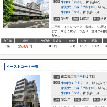
交通
東西線
「
東陽町
」駅 徒歩6分
都営大江戸線
「
門前仲町
」駅 徒
東西線
「
木場
」駅 徒歩12分
築4年
12階建
鉄筋
築年
階数
構造
共用部にはエレベータ・敷地内ごみ置き
ます。周辺に駅が二つあり、交通の利便
る物...
所在階
賃料
管理費・共益費
敷金
礼金
間取り
15.4
万円
3階
18,000円
1ヶ月
1ヶ月
1LDK
3
イーストコート平野
東京都
江東区
平野
２丁目
住所
交通
半蔵門線
「
清澄白河
」駅 徒歩7分
都営大江戸線
「
門前仲町
」駅 徒
東西線
「
木場
」駅 徒歩19分
築20年
6階建
鉄筋
築年
階数
構造