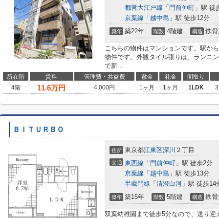
都営大江戸線
「
門前仲町
」駅 徒
京葉線
「
越中島
」駅 徒歩12分
築22年
4階建
鉄骨
築年
階数
構造
こちらの物件はマンションです。駅から
物件です。外観タイル張りは、ランニン
で新...
所在階
賃料
管理費・共益費
敷金
礼金
間取り
11.6
万円
4階
4,000円
1ヶ月
1ヶ月
1LDK
3
ＢＩＴＵＲＢＯ
東京都
江東区
深川
２丁目
住所
交通
東西線
「
門前仲町
」駅 徒歩2分
京葉線
「
越中島
」駅 徒歩13分
半蔵門線
「
清澄白河
」駅 徒歩14
築15年
5階建
鉄骨
築年
階数
構造
双葉幼稚園まで徒歩5分なので、送り迎