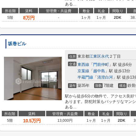
ある...
所在階
賃料
管理費・共益費
敷金
礼金
間取り
8
万円
5階
-
1ヶ月
1ヶ月
2DK
38
坂巻ビル
東京都
江東区
永代
２丁目
住所
交通
東西線
「
門前仲町
」駅 徒歩6分
京葉線
「
越中島
」駅 徒歩13分
半蔵門線
「
清澄白河
」駅 徒歩13
築35年
7階建
鉄骨
築年
階数
構造
駅から徒歩6分の物件で、アクセス良好
あります。防犯対策もバッチリなマンシ
ある...
所在階
賃料
管理費・共益費
敷金
礼金
間取り
10.5
万円
5階
13,000円
1ヶ月
1ヶ月
2DK
3