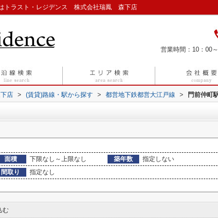
はトラスト・レジデンス 株式会社瑞鳳 森下店
営業時間：10：00～
森下店
>
(賃貸)路線・駅から探す
>
都営地下鉄都営大江戸線
>
門前仲町
面積
下限なし～上限なし
築年数
指定しない
間取り
指定なし
込む