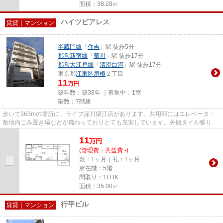
面積：38.28㎡
ハイツピアレス
賃貸｜マンション
半蔵門線
「
住吉
」駅 徒歩5分
都営新宿線
「
菊川
」駅 徒歩17分
都営大江戸線
「
清澄白河
」駅 徒歩17分
東京都
江東区
扇橋
２丁目
11
万円
築年数：築38年 ｜募集中：
1室
階数：7階建
歩いて363mの場所に、ライフ深川猿江店があります。共用部にはエレベータ・
敷地内ごみ置き場などが備わっておりとても充実しています。外観タイル張りを
採用し、素敵な見た目を演出し...
11
万
円
(管理費・共益費 -)
敷：1ヶ月｜礼：1ヶ月
所在階：5階
間取り：1LDK
面積：35.00㎡
行平ビル
賃貸｜マンション