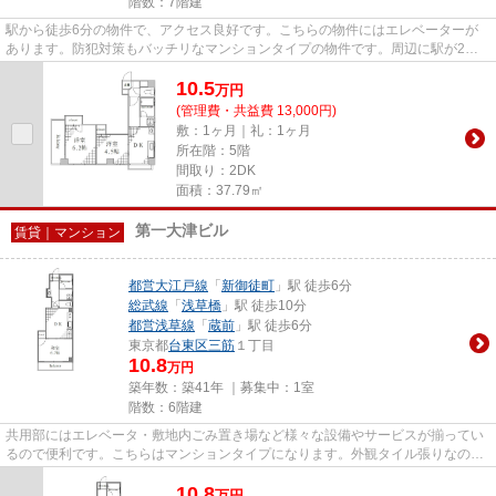
階数：7階建
駅から徒歩6分の物件で、アクセス良好です。こちらの物件にはエレベーターが
あります。防犯対策もバッチリなマンションタイプの物件です。周辺に駅が2つ
あるので電車での移動が便利で...
10.5
万
円
(管理費・共益費 13,000円)
敷：1ヶ月｜礼：1ヶ月
所在階：5階
間取り：2DK
面積：37.79㎡
第一大津ビル
賃貸｜マンション
都営大江戸線
「
新御徒町
」駅 徒歩6分
総武線
「
浅草橋
」駅 徒歩10分
都営浅草線
「
蔵前
」駅 徒歩6分
東京都
台東区
三筋
１丁目
10.8
万円
築年数：築41年 ｜募集中：
1室
階数：6階建
共用部にはエレベータ・敷地内ごみ置き場など様々な設備やサービスが揃ってい
るので便利です。こちらはマンションタイプになります。外観タイル張りなの
で、強度や耐久性に優れます。...
10.8
万
円