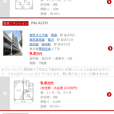
所在階：3階
間取り：2DK
面積：38.40㎡
PALAZZO
賃貸｜マンション
都営大江戸線
「
両国
」駅 徒歩9分
都営新宿線
「
菊川
」駅 徒歩11分
総武線
「
錦糸町
」駅 徒歩12分
東京都
墨田区
緑
３丁目
9.8
万円
築年数：築31年 ｜募集中：
1室
階数：7階建
セブン-イレブン墨田緑４丁目店まで徒歩5分と近場にコンビニがあるのもポイン
ト。こちらはマンションタイプになります。朝に慌てることなく行動するために
駅から徒歩9分の駅近物件はい...
9.8
万
円
(管理費・共益費 10,000円)
敷：1ヶ月｜礼：0ヶ月
所在階：2階
間取り：1LDK
面積：30.25㎡