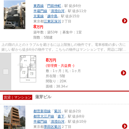
東西線
「
門前仲町
」駅 徒歩6分
半蔵門線
「
清澄白河
」駅 徒歩11分
京葉線
「
越中島
」駅 徒歩15分
東京都
江東区
深川
２丁目
8
万円
築年数：築53年 ｜募集中：
1室
階数：5階建
上の階の人とのトラブルを避けるには上階無しの物件です。電車移動の多い方に
嬉しい駅から徒歩6分の物件です。こちらの物件はマンションです。周辺に2駅あ
るので電車通勤しやすいです...
8
万
円
(管理費・共益費 -)
敷：1ヶ月｜礼：1ヶ月
所在階：5階
間取り：2DK
面積：38.34㎡
蓮芽ビル
賃貸｜マンション
都営新宿線
「
菊川
」駅 徒歩2分
都営大江戸線
「
森下
」駅 徒歩8分
半蔵門線
「
清澄白河
」駅 徒歩10分
東京都
墨田区
菊川
２丁目