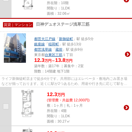
所在階：10階
間取り：1LDK
面積：32.06㎡
日神デュオステージ浅草三筋
賃貸｜マンション
都営大江戸線
「
新御徒町
」駅 徒歩5分
銀座線
「
稲荷町
」駅 徒歩13分
都営浅草線
「
蔵前
」駅 徒歩9分
東京都
台東区
三筋
１丁目
12.3
13.8
万円～
万円
築年数：築17年 ｜募集中：
2室
階数：14階建 地下1階
ライフ新御徒町店まで徒歩4分です。共用部にはエレベータ・敷地内ごみ置き場
などが揃っております。近くに駅が2つあるため、用途や行き先に応じて駅を選
べる物件です。こちらの物件は...
12.3
万
円
(管理費・共益費 12,000円)
敷：1ヶ月｜礼：1ヶ月
所在階：4階
間取り：1LDK
面積：30.27㎡