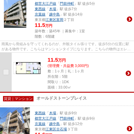
都営大江戸線
「
門前仲町
」駅 徒歩5分
東西線
「
木場
」駅 徒歩7分
京葉線
「
越中島
」駅 徒歩14分
東京都
江東区
富岡
２丁目
11.5
万円
築年数：築45年 ｜募集中：
1室
階数：6階建
雨風から骨組みを守ってくれるのが、外観タイル張りです。徒歩5分の位置に駅
がある物件です。こちらはマンションタイプになります。こちらの物件はエレベ
ーター付きです。トラスト・レ...
11.5
万
円
(管理費・共益費 3,000円)
敷：1ヶ月｜礼：1ヶ月
所在階：5階
間取り：1DK
面積：33.00㎡
オールドストーンプレイス
賃貸｜マンション
東西線
「
木場
」駅 徒歩9分
都営大江戸線
「
門前仲町
」駅 徒歩9分
京葉線
「
越中島
」駅 徒歩12分
東京都
江東区
古石場
３丁目