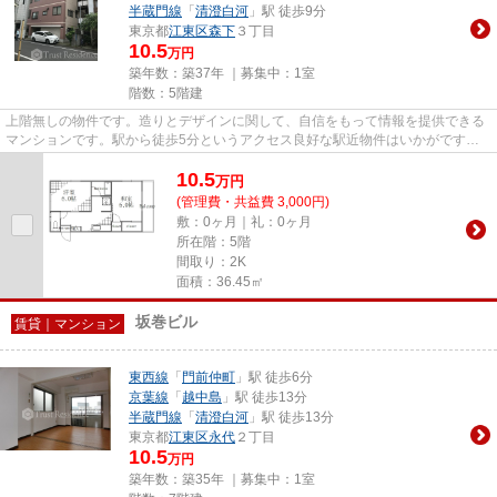
半蔵門線
「
清澄白河
」駅 徒歩9分
東京都
江東区
森下
３丁目
10.5
万円
築年数：築37年 ｜募集中：
1室
階数：5階建
上階無しの物件です。造りとデザインに関して、自信をもって情報を提供できる
マンションです。駅から徒歩5分というアクセス良好な駅近物件はいかがです
か。より詳しい情報や内見のご予...
10.5
万
円
(管理費・共益費 3,000円)
敷：0ヶ月｜礼：0ヶ月
所在階：5階
間取り：2K
面積：36.45㎡
坂巻ビル
賃貸｜マンション
東西線
「
門前仲町
」駅 徒歩6分
京葉線
「
越中島
」駅 徒歩13分
半蔵門線
「
清澄白河
」駅 徒歩13分
東京都
江東区
永代
２丁目
10.5
万円
築年数：築35年 ｜募集中：
1室