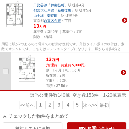
日比谷線
「
仲御徒町
」駅 徒歩4分
都営大江戸線
「
新御徒町
」駅 徒歩5分
山手線
「
御徒町
」駅 徒歩7分
東京都
台東区
台東
４丁目
13
万円
築年数：築49年 ｜募集中：
1室
階数：4階建
周辺に駅が2つあるので電車での移動が便利です。外観タイル張りの物件は、素
敵でオシャレです。こちらはマンションタイプになります。駅から徒歩4分とい
うアクセス良好な駅近物件はい...
13
万
円
(管理費・共益費 5,000円)
敷：1ヶ月｜礼：1ヶ月
所在階：2階
間取り：2DK
面積：37.56㎡
該当公開件数
140
棟 空き数
153
件
1-20
棟表示
1
2
3
4
5
<<前へ
次へ>>
最初
チェックした物件をまとめて
検討リストに追加
お問い合わせ