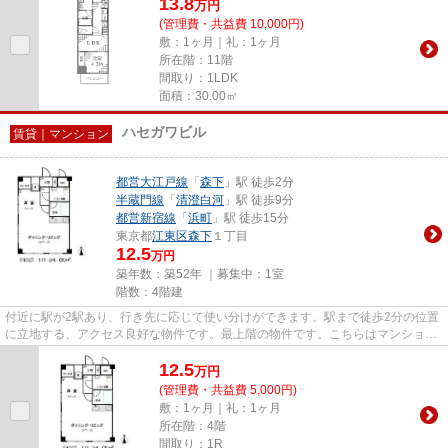
13.8
万
円
(管理費・共益費 10,000円)
敷：1ヶ月｜礼：1ヶ月
所在階：11階
間取り：1LDK
面積：30.00㎡
ハセガワビル
賃貸｜マンション
都営大江戸線
「
森下
」駅 徒歩2分
半蔵門線
「
清澄白河
」駅 徒歩9分
都営新宿線
「
浜町
」駅 徒歩15分
東京都
江東区
森下
１丁目
12.5
万円
築年数：築52年 ｜募集中：
1室
階数：4階建
付近に駅が2駅あり、行き先に応じて使い分けができます。駅まで徒歩2分の位置
に立地する、アクセス良好な物件です。最上階の物件です。こちらはマンション
タイプになります。トラスト...
12.5
万
円
(管理費・共益費 5,000円)
敷：1ヶ月｜礼：1ヶ月
所在階：4階
間取り：1R