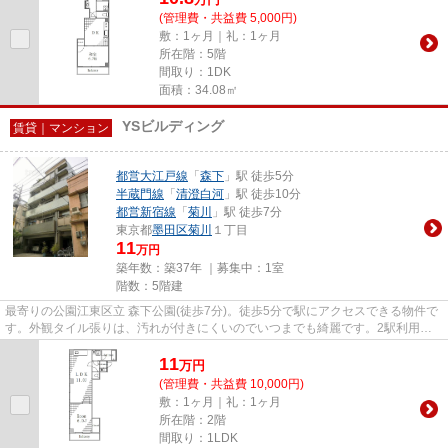
(管理費・共益費 5,000円)
敷：1ヶ月｜礼：1ヶ月
所在階：5階
間取り：1DK
面積：34.08㎡
YSビルディング
賃貸｜マンション
都営大江戸線
「
森下
」駅 徒歩5分
半蔵門線
「
清澄白河
」駅 徒歩10分
都営新宿線
「
菊川
」駅 徒歩7分
東京都
墨田区
菊川
１丁目
11
万円
築年数：築37年 ｜募集中：
1室
階数：5階建
最寄りの公園江東区立 森下公園(徒歩7分)。徒歩5分で駅にアクセスできる物件で
す。外観タイル張りは、汚れが付きにくいのでいつまでも綺麗です。2駅利用可
能で利便性の高い物件です。...
11
万
円
(管理費・共益費 10,000円)
敷：1ヶ月｜礼：1ヶ月
所在階：2階
間取り：1LDK