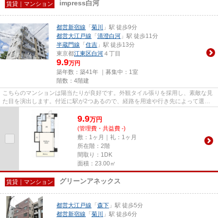
impress白河
賃貸｜マンション
都営新宿線
「
菊川
」駅 徒歩9分
都営大江戸線
「
清澄白河
」駅 徒歩11分
半蔵門線
「
住吉
」駅 徒歩13分
東京都
江東区
白河
４丁目
9.9
万円
築年数：築41年 ｜募集中：
1室
階数：4階建
こちらのマンションは陽当たりが良好です。外観タイル張りを採用し、素敵な見
た目を演出します。付近に駅が2つあるので、経路を用途や行き先によって選べ
る物件です。トラスト・レジデ...
9.9
万
円
(管理費・共益費 -)
敷：1ヶ月｜礼：1ヶ月
所在階：2階
間取り：1DK
面積：23.00㎡
グリーンアネックス
賃貸｜マンション
都営大江戸線
「
森下
」駅 徒歩5分
都営新宿線
「
菊川
」駅 徒歩6分