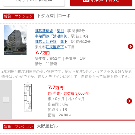
トダカ深川コーポ
賃貸｜マンション
都営新宿線
「
菊川
」駅 徒歩5分
半蔵門線
「
清澄白河
」駅 徒歩9分
都営大江戸線
「
森下
」駅 徒歩12分
東京都
江東区
森下
４丁目
7.7
万円
築年数：築52年 ｜募集中：
1室
階数：11階建
2駅利用可能で利便性の高い物件です。駅から徒歩5分というアクセス良好な駅近
物件はいかがですか。造りとデザインに関して、自信をもって情報を提供できる
マンションです。地上11階建...
7.7
万
円
(管理費・共益費 3,000円)
敷：0ヶ月｜礼：0ヶ月
所在階：6階
間取り：1R
面積：24.80㎡
大野屋ビル
賃貸｜マンション