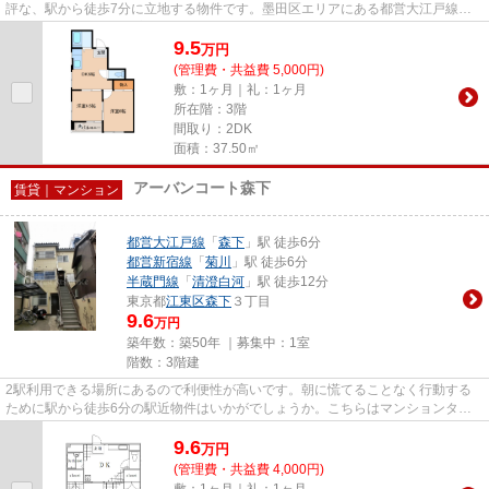
評な、駅から徒歩7分に立地する物件です。墨田区エリアにある都営大江戸線両
国周辺は物件の数が豊富にあり...
9.5
万
円
(管理費・共益費 5,000円)
敷：1ヶ月｜礼：1ヶ月
所在階：3階
間取り：2DK
面積：37.50㎡
アーバンコート森下
賃貸｜マンション
都営大江戸線
「
森下
」駅 徒歩6分
都営新宿線
「
菊川
」駅 徒歩6分
半蔵門線
「
清澄白河
」駅 徒歩12分
東京都
江東区
森下
３丁目
9.6
万円
築年数：築50年 ｜募集中：
1室
階数：3階建
2駅利用できる場所にあるので利便性が高いです。朝に慌てることなく行動する
ために駅から徒歩6分の駅近物件はいかがでしょうか。こちらはマンションタイ
プになります。江東区で新しい...
9.6
万
円
(管理費・共益費 4,000円)
敷：1ヶ月｜礼：1ヶ月