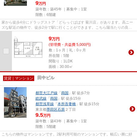
9
万円
築年数：築45年 ｜募集中：
1室
階数：6階建
家から徒歩4分にドラッグストア「どらっぐぱぱす 菊川店」があります。高ニー
ズな駅近の物件で、徒歩2分で駅に行くことができます。こちら陽当たりの良好
な物件です。2駅利用できる立...
9
万
円
(管理費・共益費 5,000円)
敷：1ヶ月｜礼：0ヶ月
所在階：5階
間取り：1LDK
面積：30.00㎡
田中ビル
賃貸｜マンション
都営大江戸線
「
両国
」駅 徒歩7分
総武線
「
両国
」駅 徒歩15分
都営浅草線
「
本所吾妻橋
」駅 徒歩15分
東京都
墨田区
石原
２丁目
9.5
万円
築年数：築43年 ｜募集中：
1室
階数：5階建
こちらの物件はマンションです。2駅利用可能のマンションです。幅広い層に好