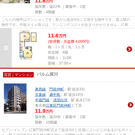
11.6
万円
築年数：築22年 ｜募集中：
1室
階数：4階建
こちらの物件はマンションです。駅から徒歩9分に立地する物件です。最上階の
物件です。外観タイル張りは、ランニングコストがあまりかかりません。江東区
で新しい住環境をお探しなら、...
11.6
万
円
(管理費・共益費 4,000円)
敷：1ヶ月｜礼：1ヶ月
所在階：4階
間取り：1LDK
面積：37.00㎡
パルム深川
賃貸｜マンション
東西線
「
門前仲町
」駅 徒歩3分
京葉線
「
越中島
」駅 徒歩10分
半蔵門線
「
清澄白河
」駅 徒歩17分
東京都
江東区
門前仲町
１丁目
11.9
万円
築年数：築20年 ｜募集中：
1室
階数：10階建
セブン-イレブン 江東門前仲町店まで徒歩3分と近場にコンビニがあるのもポイン
ト。駅まで徒歩3分の立地が魅力的な、利便性の高い物件です。外観タイル張り