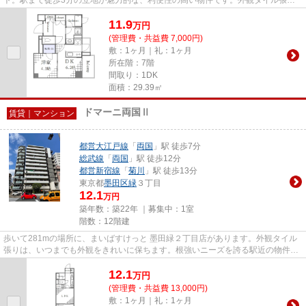
の物件は、雨で汚れが落ちる...
11.9
万
円
(管理費・共益費 7,000円)
敷：1ヶ月｜礼：1ヶ月
所在階：7階
間取り：1DK
面積：29.39㎡
ドマーニ両国Ⅱ
賃貸｜マンション
都営大江戸線
「
両国
」駅 徒歩7分
総武線
「
両国
」駅 徒歩12分
都営新宿線
「
菊川
」駅 徒歩13分
東京都
墨田区
緑
３丁目
12.1
万円
築年数：築22年 ｜募集中：
1室
階数：12階建
歩いて281mの場所に、まいばすけっと 墨田緑２丁目店があります。外観タイル
張りは、いつまでも外観をきれいに保ちます。根強いニーズを誇る駅近の物件と
なり、徒歩7分に駅があります...
12.1
万
円
(管理費・共益費 13,000円)
敷：1ヶ月｜礼：1ヶ月