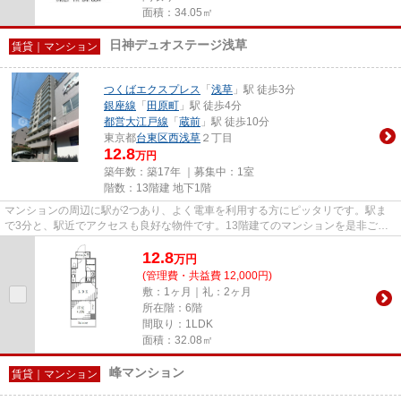
面積：34.05㎡
日神デュオステージ浅草
賃貸｜マンション
つくばエクスプレス
「
浅草
」駅 徒歩3分
銀座線
「
田原町
」駅 徒歩4分
都営大江戸線
「
蔵前
」駅 徒歩10分
東京都
台東区
西浅草
２丁目
12.8
万円
築年数：築17年 ｜募集中：
1室
階数：13階建 地下1階
マンションの周辺に駅が2つあり、よく電車を利用する方にピッタリです。駅ま
で3分と、駅近でアクセスも良好な物件です。13階建てのマンションを是非ご覧
ください。外観タイル張りなの...
12.8
万
円
(管理費・共益費 12,000円)
敷：1ヶ月｜礼：2ヶ月
所在階：6階
間取り：1LDK
面積：32.08㎡
峰マンション
賃貸｜マンション