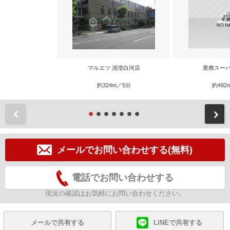
マルエツ 清澄白河店
業務スーパ
約324m／5分
約492
前
メールでお問い合わせする(無料)
電話でお問い合わせする
現況の確認はお気軽にお問い合わせください。
メールで共有する
LINEで共有する