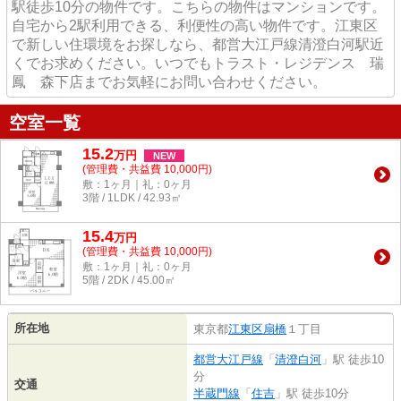
駅徒歩10分の物件です。こちらの物件はマンションです。
自宅から2駅利用できる、利便性の高い物件です。江東区
で新しい住環境をお探しなら、都営大江戸線清澄白河駅近
くでお求めください。いつでもトラスト・レジデンス 瑞
鳳 森下店までお気軽にお問い合わせください。
空室一覧
15.2
万
円
NEW
(管理費・共益費 10,000円)
敷：1ヶ月｜礼：0ヶ月
3階 / 1LDK / 42.93㎡
15.4
万
円
(管理費・共益費 10,000円)
敷：1ヶ月｜礼：0ヶ月
5階 / 2DK / 45.00㎡
所在地
東京都
江東区
扇橋
１丁目
都営大江戸線
「
清澄白河
」駅 徒歩10
分
交通
半蔵門線
「
住吉
」駅 徒歩10分