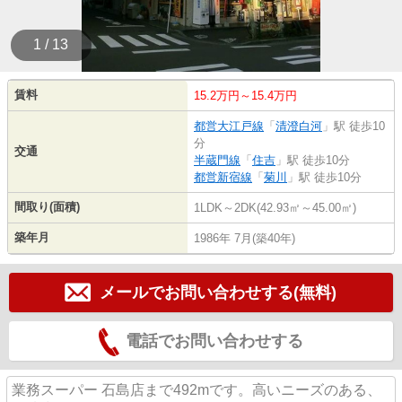
1 / 13
賃料
15.2万円～15.4万円
都営大江戸線
「
清澄白河
」駅 徒歩10
分
交通
半蔵門線
「
住吉
」駅 徒歩10分
都営新宿線
「
菊川
」駅 徒歩10分
間取り(面積)
1LDK～2DK(42.93㎡～45.00㎡)
築年月
1986年 7月(築40年)
メールでお問い合わせする(無料)
電話でお問い合わせする
業務スーパー 石島店まで492mです。高いニーズのある、