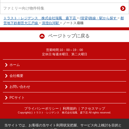
ファミリー向け物件特集
トラスト・レジデンス 株式会社瑞鳳 森下店
>
(賃貸)路線・駅から探す
>
都
営地下鉄都営大江戸線
>
清澄白河駅
>
ノートス扇橋
ページトップに戻る
営業時間:10：00～19：00
定休日:毎週水曜日、第二火曜日
ホーム
会社概要
お問い合わせ
PCサイト
プライバシーポリシー
利用規約
｜アクセスマップ
｜
Copyright(c) トラスト・レジデンス 株式会社瑞鳳 森下店 All rights reserved.
当サイトでは、お客様の当サイト利用状況把握、サービス向上検討を目的と