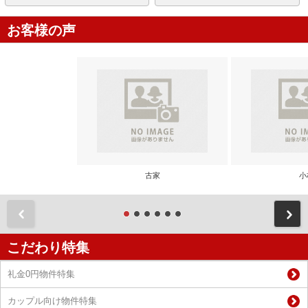
お客様の声
古家
小
前
こだわり特集
礼金0円物件特集
カップル向け物件特集