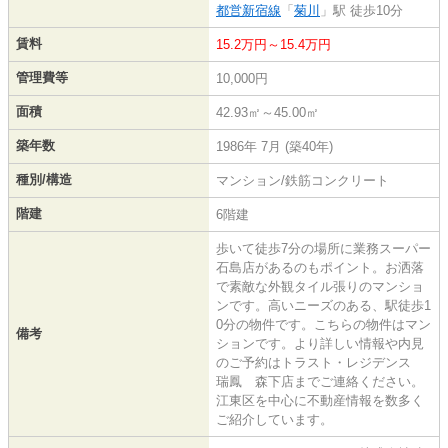
都営新宿線
「
菊川
」駅 徒歩10分
賃料
15.2万円～15.4万円
管理費等
10,000円
面積
42.93㎡～45.00㎡
築年数
1986年 7月 (築40年)
種別/構造
マンション/鉄筋コンクリート
階建
6階建
歩いて徒歩7分の場所に業務スーパー
石島店があるのもポイント。お洒落
で素敵な外観タイル張りのマンショ
ンです。高いニーズのある、駅徒歩1
0分の物件です。こちらの物件はマン
備考
ションです。より詳しい情報や内見
のご予約はトラスト・レジデンス
瑞鳳 森下店までご連絡ください。
江東区を中心に不動産情報を数多く
ご紹介しています。