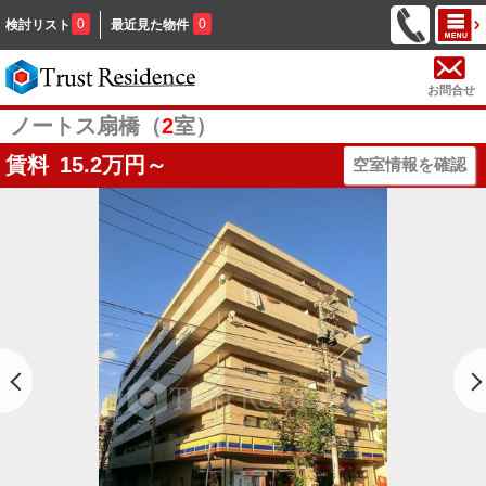
0
0
検討リスト
最近見た物件
お問合せ
ノートス扇橋（
2
室）
賃料
15.2
万円～
空室情報を確認