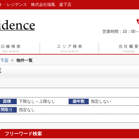
ト・レジデンス 株式会社瑞鳳 森下店
営業時間：10：00～
森下店
>
物件一覧
覧
面積
下限なし～上限なし
築年数
指定しない
間取り
指定なし
フリーワード検索