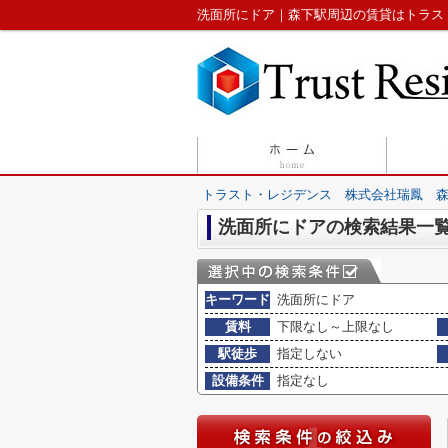
洗面所にドア｜森下駅周辺の賃貸はトラス
トラスト・レジデンス 株式会社瑞鳳 
洗面所にドアの検索結果一
キーワード
洗面所にドア
賃料
下限なし～上限なし
駅徒歩
指定しない
設備条件
指定なし