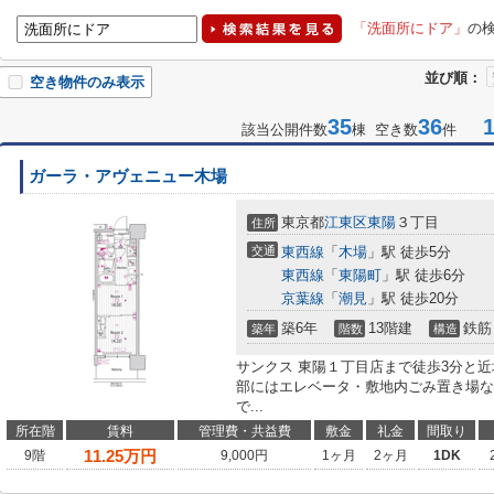
「洗面所にドア」
の
並び順：
空き物件のみ表示
35
36
1-
該当公開件数
棟 空き数
件
ガーラ・アヴェニュー木場
東京都
江東区
東陽
３丁目
住所
交通
東西線
「
木場
」駅 徒歩5分
東西線
「
東陽町
」駅 徒歩6分
京葉線
「
潮見
」駅 徒歩20分
築6年
13階建
鉄筋
築年
階数
構造
サンクス 東陽１丁目店まで徒歩3分と
部にはエレベータ・敷地内ごみ置き場な
で...
所在階
賃料
管理費・共益費
敷金
礼金
間取り
11.25
万円
9階
9,000円
1ヶ月
2ヶ月
1DK