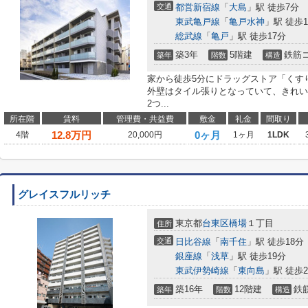
交通
都営新宿線
「
大島
」駅 徒歩7分
東武亀戸線
「
亀戸水神
」駅 徒歩1
総武線
「
亀戸
」駅 徒歩17分
築3年
5階建
鉄筋
築年
階数
構造
家から徒歩5分にドラッグストア「くす
外壁はタイル張りとなっていて、きれい
2つ...
所在階
賃料
管理費・共益費
敷金
礼金
間取り
12.8
万円
0ヶ月
4階
20,000円
1ヶ月
1LDK
グレイスフルリッチ
東京都
台東区
橋場
１丁目
住所
交通
日比谷線
「
南千住
」駅 徒歩18分
銀座線
「
浅草
」駅 徒歩19分
東武伊勢崎線
「
東向島
」駅 徒歩2
築16年
12階建
鉄
築年
階数
構造