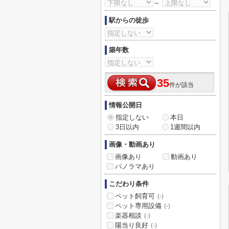
～
駅からの徒歩
築年数
35
件が該当
情報公開日
指定しない
本日
3日以内
1週間以内
画像・動画あり
画像あり
動画あり
パノラマあり
こだわり条件
ペット飼育可
(-)
ペット専用設備
(-)
楽器相談
(-)
陽当り良好
(-)