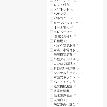
フローリング
(-)
ロフト付き
(-)
メゾネット
(-)
ベランダ
(-)
バルコニー
(-)
ルーフバルコニー
(-)
オール電化
(-)
エレベーター
(-)
照明器具付き
(-)
駐輪場
(-)
バイク置場あり
(-)
家具・家電付き
(-)
洗濯機置場有
(-)
外観タイル張り
(-)
コンロ２口以上
(-)
食器洗い乾燥機
(-)
システムキッチン
(-)
対面式キッチン
(-)
バス・トイレ別
(-)
追焚機能浴室
(-)
浴室乾燥機
(-)
温水洗浄便座
(-)
洗面台
(-)
洗髪洗面化粧台
(-)