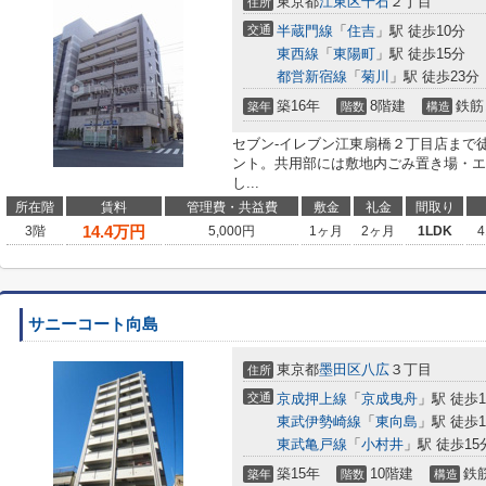
東京都
江東区
千石
２丁目
住所
交通
半蔵門線
「
住吉
」駅 徒歩10分
東西線
「
東陽町
」駅 徒歩15分
都営新宿線
「
菊川
」駅 徒歩23分
築16年
8階建
鉄筋
築年
階数
構造
セブン-イレブン江東扇橋２丁目店まで
ント。共用部には敷地内ごみ置き場・エ
し...
所在階
賃料
管理費・共益費
敷金
礼金
間取り
14.4
万円
3階
5,000円
1ヶ月
2ヶ月
1LDK
4
サニーコート向島
東京都
墨田区
八広
３丁目
住所
交通
京成押上線
「
京成曳舟
」駅 徒歩1
東武伊勢崎線
「
東向島
」駅 徒歩1
東武亀戸線
「
小村井
」駅 徒歩15
築15年
10階建
鉄
築年
階数
構造