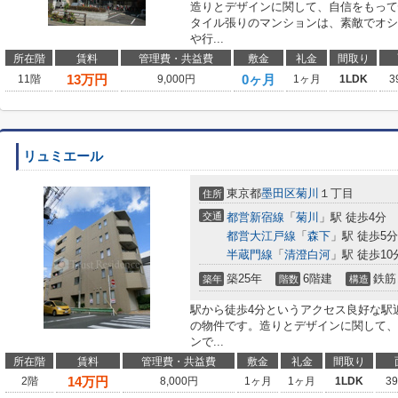
造りとデザインに関して、自信をもって
タイル張りのマンションは、素敵でオシ
や行...
所在階
賃料
管理費・共益費
敷金
礼金
間取り
13
万円
0ヶ月
11階
9,000円
1ヶ月
1LDK
3
リュミエール
東京都
墨田区
菊川
１丁目
住所
交通
都営新宿線
「
菊川
」駅 徒歩4分
都営大江戸線
「
森下
」駅 徒歩5分
半蔵門線
「
清澄白河
」駅 徒歩10
築25年
6階建
鉄筋
築年
階数
構造
駅から徒歩4分というアクセス良好な駅
の物件です。造りとデザインに関して、
ンで...
所在階
賃料
管理費・共益費
敷金
礼金
間取り
14
万円
2階
8,000円
1ヶ月
1ヶ月
1LDK
3