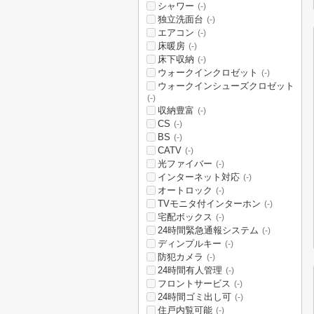
シャワー
(-)
独立洗面台
(-)
エアコン
(-)
床暖房
(-)
床下収納
(-)
ウォークインクロゼット
(-)
ウォークインシューズクロゼット
(-)
収納豊富
(-)
CS
(-)
BS
(-)
CATV
(-)
光ファイバー
(-)
インターネット対応
(-)
オートロック
(-)
TVモニタ付インターホン
(-)
宅配ボックス
(-)
24時間緊急通報システム
(-)
ディンプルキー
(-)
防犯カメラ
(-)
24時間有人管理
(-)
フロントサービス
(-)
24時間ゴミ出し可
(-)
住戸内覧可能
(-)