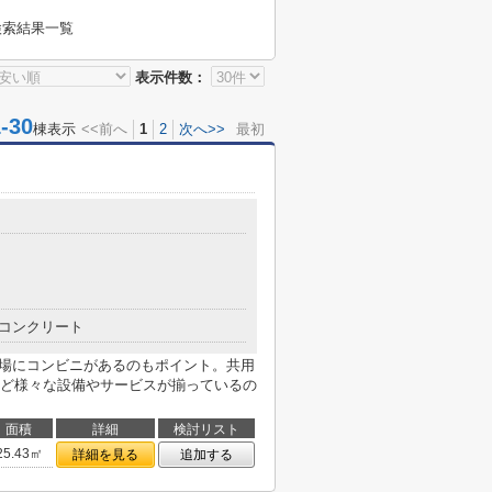
検索結果一覧
表示件数：
30
棟表示
<<前へ
1
2
次へ>>
最初
コンクリート
近場にコンビニがあるのもポイント。共用
ど様々な設備やサービスが揃っているの
面積
詳細
検討リスト
25.43㎡
詳細を見る
追加する