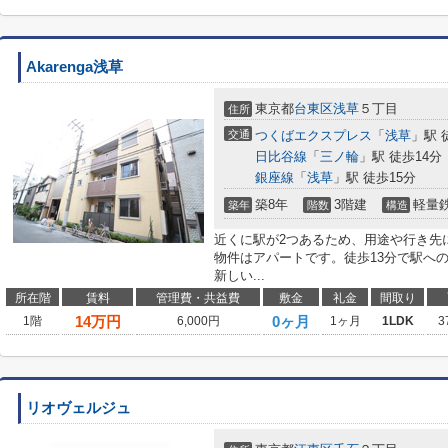
Akarenga浅草
東京都
台東区
浅草
５丁目
住所
交通
つくばエクスプレス
「
浅草
」駅 
日比谷線
「
三ノ輪
」駅 徒歩14分
銀座線
「
浅草
」駅 徒歩15分
築8年
3階建
軽量
築年
階数
構造
近くに駅が2つあるため、用途や行き先
物件はアパートです。徒歩13分で駅へ
新しい...
所在階
賃料
管理費・共益費
敷金
礼金
間取り
14
万円
0ヶ月
1階
6,000円
1ヶ月
1LDK
3
リオヴェルジュ