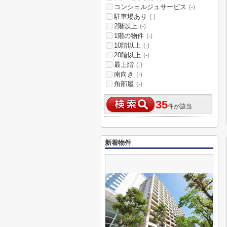
コンシェルジュサービス
(-)
駐車場あり
(-)
2階以上
(-)
1階の物件
(-)
10階以上
(-)
20階以上
(-)
最上階
(-)
南向き
(-)
角部屋
(-)
35
件が該当
新着物件