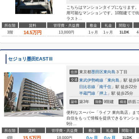
こちらはマンションタイプになります。
用可能なマンションです。10階建てで
ラスト...
所在階
賃料
管理費・共益費
敷金
礼金
間取り
14.5
万円
3階
13,000円
1ヶ月
1ヶ月
1LDK
4
セジョリ墨田EASTⅢ
東京都
墨田区
東向島
３丁目
住所
交通
東武伊勢崎線
「
東向島
」駅 徒歩
日比谷線
「
南千住
」駅 徒歩22分
半蔵門線
「
押上
」駅 徒歩25分
築3年
9階建
鉄筋
築年
階数
構造
便利なスーパー「ライフ 東向島店」まで
自信をもって情報を提供できるマンショ
9分...
所在階
賃料
管理費・共益費
敷金
礼金
間取り
15.5
万円
0ヶ月
0ヶ月
4階
18,000円
1LDK