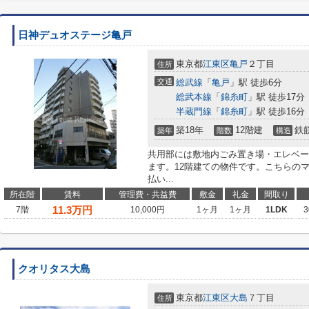
日神デュオステージ亀戸
東京都
江東区
亀戸
２丁目
住所
交通
総武線
「
亀戸
」駅 徒歩6分
総武本線
「
錦糸町
」駅 徒歩17分
半蔵門線
「
錦糸町
」駅 徒歩16分
築18年
12階建
鉄
築年
階数
構造
共用部には敷地内ごみ置き場・エレベー
ます。12階建ての物件です。こちらの
払い...
所在階
賃料
管理費・共益費
敷金
礼金
間取り
11.3
万円
7階
10,000円
1ヶ月
1ヶ月
1LDK
3
クオリタス大島
東京都
江東区
大島
７丁目
住所