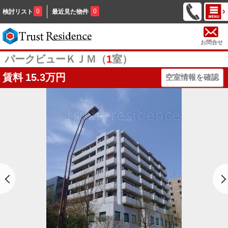
0
0
検討リスト
最近見た物件
お問合せ
パークビューＫＪＭ（
1
室）
賃料
15.3万円
空室情報を確認