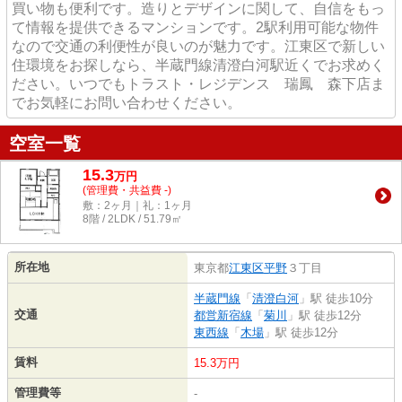
買い物も便利です。造りとデザインに関して、自信をもっ
て情報を提供できるマンションです。2駅利用可能な物件
なので交通の利便性が良いのが魅力です。江東区で新しい
住環境をお探しなら、半蔵門線清澄白河駅近くでお求めく
ださい。いつでもトラスト・レジデンス 瑞鳳 森下店ま
でお気軽にお問い合わせください。
空室一覧
15.3
万
円
(管理費・共益費 -)
敷：2ヶ月｜礼：1ヶ月
8階 / 2LDK / 51.79㎡
所在地
東京都
江東区
平野
３丁目
半蔵門線
「
清澄白河
」駅 徒歩10分
交通
都営新宿線
「
菊川
」駅 徒歩12分
東西線
「
木場
」駅 徒歩12分
賃料
15.3万円
管理費等
-