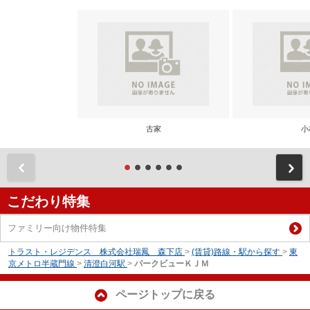
古家
小
前
こだわり特集
ファミリー向け物件特集
トラスト・レジデンス 株式会社瑞鳳 森下店
>
(賃貸)路線・駅から探す
>
東
京メトロ半蔵門線
>
清澄白河駅
>
パークビューＫＪＭ
ページトップに戻る