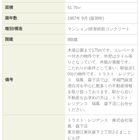
面積
51.79㎡
築年数
1987年 9月 (築38年)
種別/構造
マンション/鉄骨鉄筋コンクリート
階建
8階建
木場公園まで175mです。エレベータ
ー付きの物件です。外壁はタイル張
りとなっていて、外観が素敵です。
こだわりの条件として多い、駅徒歩1
0分の物件です。トラスト・レジデン
備考
ス 瑞鳳 森下店では、半蔵門線清
澄白河を中心に数多くの不動産情報
を取り扱っております。駅から近い
不動産をお求めの方は、トラスト・
レジデンス 瑞鳳 森下店にお任せ
ください。
トラスト・レジデンス 株式会社瑞
鳳 森下店
東京都江東区森下２丁目2-2 まこと
ビル1F