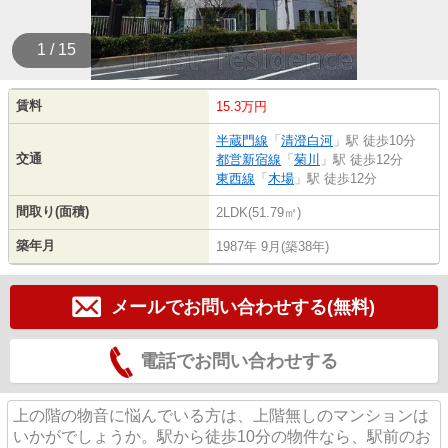
1 / 15
賃料
15.3万円
半蔵門線
「
清澄白河
」駅 徒歩10分
交通
都営新宿線
「
菊川
」駅 徒歩12分
東西線
「
木場
」駅 徒歩12分
間取り(面積)
2LDK(51.79㎡)
築年月
1987年 9月(築38年)
メールでお問い合わせする(無料)
電話でお問い合わせする
上の階の物音に悩んでいる方は、上階無しのマンションは
いかがでしょうか。駅から徒歩10分の物件なら、駅前のお