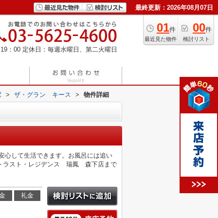
最終更新：2026年08月07日
01
00
件
件
最近見た物件
検討リスト
19：00
定休日：毎週水曜日、第二火曜日
駅
>
ザ・グラン キース
>
物件詳細
で安心して生活できます。お風呂には追い
トラスト・レジデンス 瑞鳳 森下店まで
金
礼金