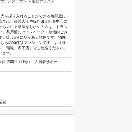
タ付インターホン
宅配ボックス
日光を採り入れることができる角部屋に
店では、都営大江戸線新御徒町を中心に
から近い不動産をお求めの方は、トラス
い。共用部にはエレベータ・敷地内ごみ
す。徒歩5分に駅がある物件です。物件
こちらの物件はマンションです。より詳
ス 瑞鳳 森下店までご連絡ください。
います。
内会費:200円（月額） 入居者サポー
業者