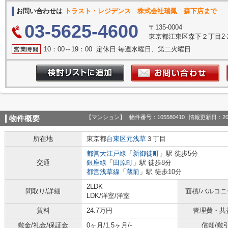
お問い合わせは
トラスト・レジデンス 株式会社瑞鳳 森下店まで
03-5625-4600
〒135-0004
東京都江東区森下２丁目2-2
10：00～19：00 定休日:毎週水曜日、第二火曜日
【マンション】
物件番号：105580410
情報更新日：20
物件概要
所在地
東京都
台東区
元浅草
３丁目
都営大江戸線
「
新御徒町
」駅 徒歩5分
交通
銀座線
「
田原町
」駅 徒歩8分
都営浅草線
「
蔵前
」駅 徒歩10分
2LDK
間取り/詳細
面積/バルコ
LDK
/
洋室
/
洋室
賃料
24.7万円
管理費・共
敷金/礼金/保証金
0ヶ月/1.5ヶ月/-
償却/敷