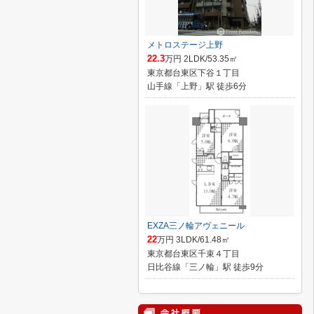
メトロステージ上野
22.3
万円 2LDK/53.35㎡
東京都台東区下谷１丁目
山手線「上野」駅 徒歩6分
EXZA三ノ輪アヴェニール
22
万円 3LDK/61.48㎡
東京都台東区千束４丁目
日比谷線「三ノ輪」駅 徒歩9分