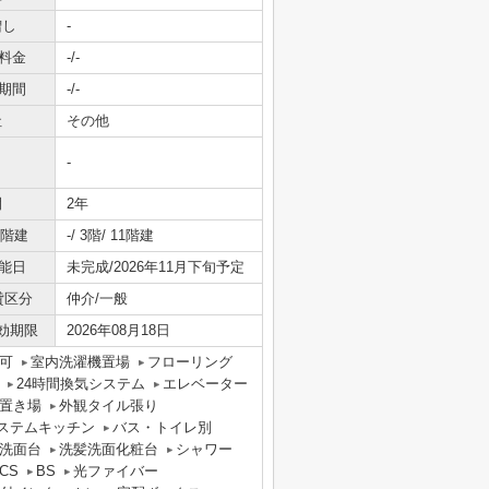
増し
-
料金
-/-
期間
-/-
社
その他
-
間
2年
/階建
-/ 3階/ 11階建
能日
未完成/2026年11月下旬予定
貸区分
仲介/一般
効期限
2026年08月18日
可
室内洗濯機置場
フローリング
24時間換気システム
エレベーター
置き場
外観タイル張り
ステムキッチン
バス・トイレ別
洗面台
洗髪洗面化粧台
シャワー
CS
BS
光ファイバー