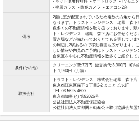
ネット使用料無料
オートロック
TVモニ
複層ガラス
防犯カメラ
エアコン2台
2面に窓が配置されているため複数の方角から
なります。トラスト・レジデンス 瑞鳳 森下
数多くの不動産情報を取り扱っております。駅
ト・レジデンス 瑞鳳 森下店にお任せくださ
備考
置き場などが備わっておりとても充実していま
の周辺に2駅あるので移動範囲も広がります。
しい情報や内見のご予約はトラスト・レジデン
台東区を中心に不動産情報を数多くご紹介して
クリーニング費:7万円 鍵交換代:3,300円 町
条件(その他)
ト:1,980円（月額）
トラスト・レジデンス 株式会社瑞鳳 森下店
東京都江東区森下２丁目2-2 まことビル1F
TEL:03-5625-4600
取扱会社
東京都知事 (4) 第92026号
公益社団法人不動産保証協会
公益社団法人首都圏不動産公正取引協議会加盟