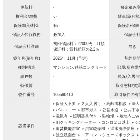
更新料
-
敷金積み
権利金/雑費
-/-
駐車場/月額
保険加入/料金
有/-
保険名/保険
保証人代行義務
必加入
保証会
初回保証料：22000円 月額
保証会社詳細
向き
保証料：賃料総額の2.2％
築年月(築年数)
2026年 11月 (予定)
契約期
種別/構造
マンション/鉄筋コンクリート
部屋/所在階
総戸数
-
現況/入居可
特優賃
-
取引態様/賃
物件番号
105580410
取引条件の有
保証人不要
２人入居可
高齢者相談
法人
バルコニー
都市ガス
公営水道
公共下水
電気有
照明器具付き
駐輪場
敷地内ごみ
IHクッキングヒーター
コンロ２口以上
シ
設備条件
追焚機能浴室
浴室乾燥機
温水洗浄便座
独立洗面台
エアコン
シューズボックス