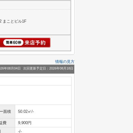
 まことビル1F
情報の見方
26年08月04日
次回更新予定日：2026年08月18日
ニー面積
50.02㎡/-
益費
9,900円
引
-/-