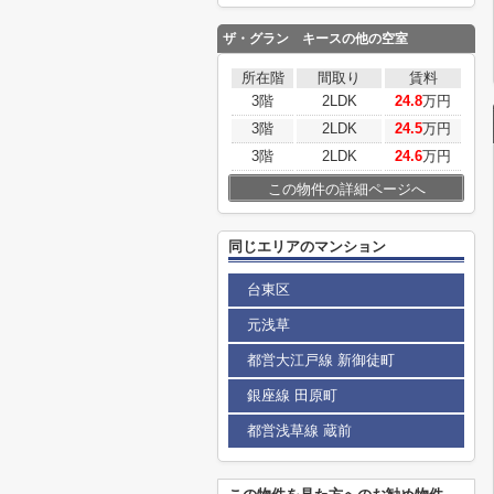
ザ・グラン キース
の他の空室
所在階
間取り
賃料
3階
2LDK
24.8
万円
3階
2LDK
24.5
万円
3階
2LDK
24.6
万円
この物件の詳細ページへ
同じエリアのマンション
台東区
元浅草
都営大江戸線 新御徒町
銀座線 田原町
都営浅草線 蔵前