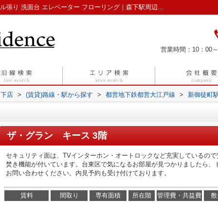
ザ・グラン キース｜全居室洋室 外観タイル張り 洗面台 エレベーター フローリング｜森下駅周辺の賃貸はトラスト・レジデンス 株式会社瑞鳳 森下店
営業時間：10：00～
森下店
>
(賃貸)路線・駅から探す
>
都営地下鉄都営大江戸線
>
新御徒町
ザ・グラン キース 3階
セキュリティ面は、TVインターホン・オートロックなど充実しているの
焚き機能が付いています。台東区で気になるお部屋が見つかりましたら、
お問い合わせください。内見予約も受け付けております。
賃料
間取り
専有面積
所在階
管理費・共益費
敷