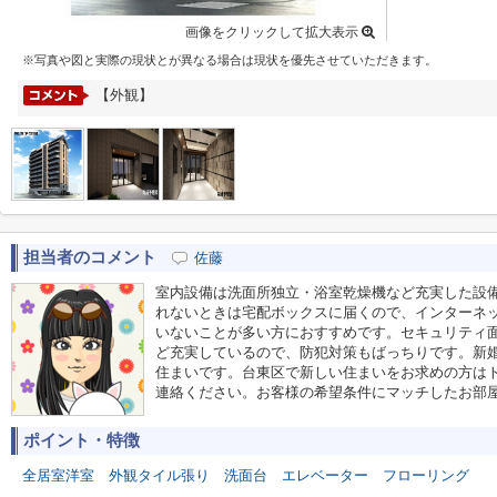
画像をクリックして拡大表示
※写真や図と実際の現状とが異なる場合は現状を優先させていただきます。
【外観】
担当者のコメント
佐藤
室内設備は洗面所独立・浴室乾燥機など充実した設
れないときは宅配ボックスに届くので、インターネ
いないことが多い方におすすめです。セキュリティ面
ど充実しているので、防犯対策もばっちりです。新
住まいです。台東区で新しい住まいをお求めの方は
連絡ください。お客様の希望条件にマッチしたお部
ポイント・特徴
全居室洋室
外観タイル張り
洗面台
エレベーター
フローリング