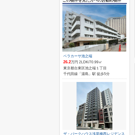
この物件を見た方へのお勧め物件
ベラカーサ池之端
26.2
万円 2LDK/70.99㎡
東京都台東区池之端１丁目
千代田線「湯島」駅 徒歩5分
ザ・パークハウス浅草橋西レジデンス