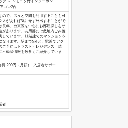
ック
TVモニタ付インターホン
アコン2台
なので、広々と空間を利用することも可
クスがあれば気にせず外出することがで
は長年、台東区を中心にお部屋探しをサ
信があります。共用部には敷地内ごみ置
実しています。11階建てのマンションを
になります。駅まで5分と、駅近でアク
のご予約はトラスト・レジデンス 瑞
に不動産情報を数多くご紹介していま
内会費:200円（月額） 入居者サポー
業者