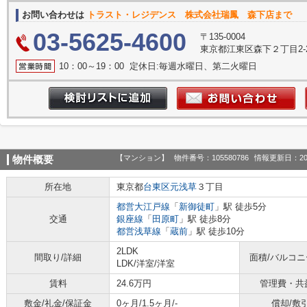
お問い合わせは
トラスト・レジデンス 株式会社瑞鳳 森下店まで
03-5625-4600
〒135-0004
東京都江東区森下２丁目2-2
10：00～19：00 定休日:毎週水曜日、第二火曜日
【マンション】
物件番号：105580786
情報更新日：20
物件概要
所在地
東京都
台東区
元浅草
３丁目
都営大江戸線
「
新御徒町
」駅 徒歩5分
交通
銀座線
「
田原町
」駅 徒歩8分
都営浅草線
「
蔵前
」駅 徒歩10分
2LDK
間取り/詳細
面積/バルコ
LDK
/
洋室
/
洋室
賃料
24.6万円
管理費・共
敷金/礼金/保証金
0ヶ月/1.5ヶ月/-
償却/敷