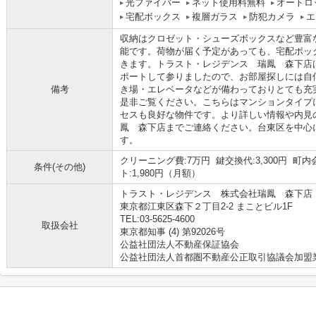
光ファイバー
ネット使用料無料
オートロ
宅配ボックス
複層ガラス
防犯カメラ
エ
収納はクロゼット・シューズボックスなど豊富
能です。荷物が届く予定があっても、宅配ボッ
きます。トラスト・レジデンス 瑞鳳 森下店
ポートして参りましたので、お部屋探しには自
備考
き場・エレベータなどが備わっておりとても充
是非ご覧ください。こちらはマンションタイプ
セスも良好な物件です。より詳しい情報や内見
鳳 森下店までご連絡ください。台東区を中心
す。
クリーニング費:7万円 鍵交換代:3,300円 町
条件(その他)
ト:1,980円（月額）
トラスト・レジデンス 株式会社瑞鳳 森下店
東京都江東区森下２丁目2-2 まことビル1F
TEL:03-5625-4600
取扱会社
東京都知事 (4) 第92026号
公益社団法人不動産保証協会
公益社団法人首都圏不動産公正取引協議会加盟