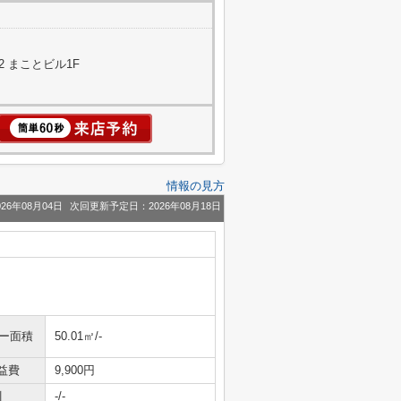
 まことビル1F
情報の見方
26年08月04日
次回更新予定日：2026年08月18日
ニー面積
50.01㎡/-
益費
9,900円
引
-/-