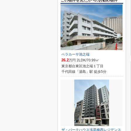
この物件を見た方へのお勧め物件
ベラカーサ池之端
26.2
万円 2LDK/70.99㎡
東京都台東区池之端１丁目
千代田線「湯島」駅 徒歩5分
ザ・パークハウス浅草橋西レジデンス