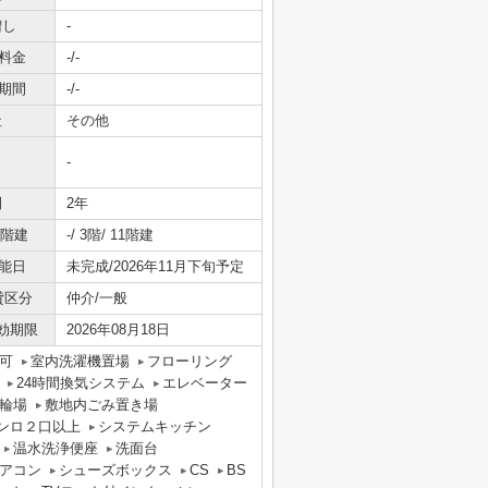
増し
-
料金
-/-
期間
-/-
社
その他
-
間
2年
/階建
-/ 3階/ 11階建
能日
未完成/2026年11月下旬予定
貸区分
仲介/一般
効期限
2026年08月18日
可
室内洗濯機置場
フローリング
24時間換気システム
エレベーター
輪場
敷地内ごみ置き場
ンロ２口以上
システムキッチン
温水洗浄便座
洗面台
アコン
シューズボックス
CS
BS