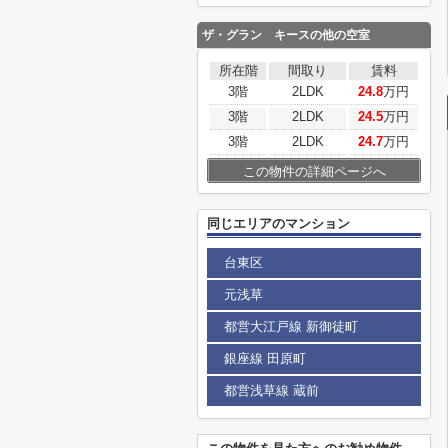
ザ・グラン キース
の他の空室
所在階
間取り
賃料
3階
2LDK
24.8
万円
3階
2LDK
24.5
万円
3階
2LDK
24.7
万円
この物件の詳細ページへ
同じエリアのマンション
台東区
元浅草
都営大江戸線 新御徒町
銀座線 田原町
都営浅草線 蔵前