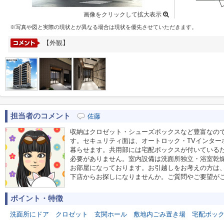
画像をクリックして拡大表示
※写真や図と実際の現状とが異なる場合は現状を優先させていただきます。
【外観】
担当者のコメント
佐藤
収納はクロゼット・シューズボックスなど豊富なの
す。セキュリティ面は、オートロック・TVインター
暮らせます。共用部には宅配ボックスが付いている
必要がありません。室内設備は洗面所独立・浴室乾
お部屋になっております。お引越しをお考えの方は
下店からお探しになりませんか。ご質問やご要望が
ポイント・特徴
洗面所にドア
クロゼット
玄関ホール
敷地内ごみ置き場
宅配ボッ