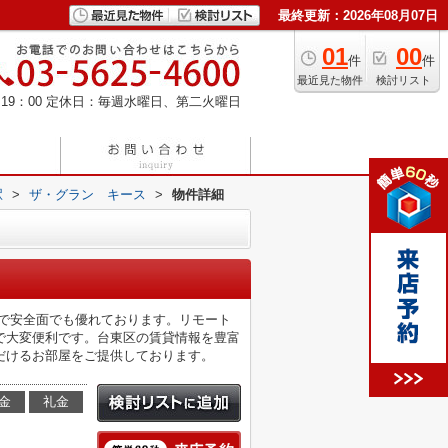
最終更新：2026年08月07日
01
00
件
件
最近見た物件
検討リスト
19：00
定休日：毎週水曜日、第二火曜日
駅
>
ザ・グラン キース
>
物件詳細
ので安全面でも優れております。リモート
で大変便利です。台東区の賃貸情報を豊富
だけるお部屋をご提供しております。
金
礼金