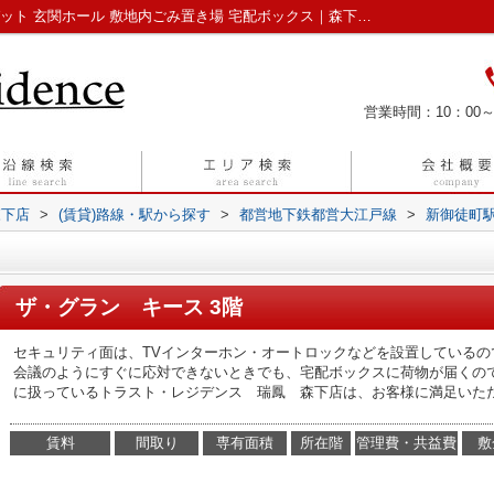
ザ・グラン キース｜洗面所にドア クロゼット 玄関ホール 敷地内ごみ置き場 宅配ボックス｜森下駅周辺の賃貸はトラスト・レジデンス 株式会社瑞鳳 森下店
営業時間：10：00～
森下店
>
(賃貸)路線・駅から探す
>
都営地下鉄都営大江戸線
>
新御徒町
ザ・グラン キース 3階
セキュリティ面は、TVインターホン・オートロックなどを設置している
会議のようにすぐに応対できないときでも、宅配ボックスに荷物が届くの
に扱っているトラスト・レジデンス 瑞鳳 森下店は、お客様に満足いた
賃料
間取り
専有面積
所在階
管理費・共益費
敷