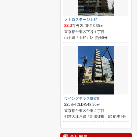
メトロステージ上野
22.3
万円 2LDK/53.35㎡
東京都台東区下谷１丁目
山手線「上野」駅 徒歩6分
ウイングテラス御徒町
22
万円 2LDK/48.90㎡
東京都台東区台東２丁目
都営大江戸線「新御徒町」駅 徒歩7分