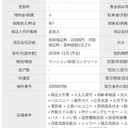
更新料
-
敷金積み
権利金/雑費
-/-
駐車場/月額
保険加入/料金
有/-
保険名/保険
保証人代行義務
必加入
保証会
初回保証料：22000円 月額
保証会社詳細
向き
保証料：賃料総額の2.2％
築年月(築年数)
2026年 11月 (予定)
契約期
種別/構造
マンション/鉄筋コンクリート
部屋/所在階
総戸数
-
現況/入居可
特優賃
-
取引態様/賃
物件番号
105580786
取引条件の有
保証人不要
２人入居可
高齢者相談
法人
バルコニー
都市ガス
公営水道
公共下水
電気有
２面バルコニー
照明器具付き
駐
外観タイル張り
IHクッキングヒーター
コ
設備条件
バス・トイレ別
追焚機能浴室
浴室乾燥機
洗髪洗面化粧台
シャワー
独立洗面台
エ