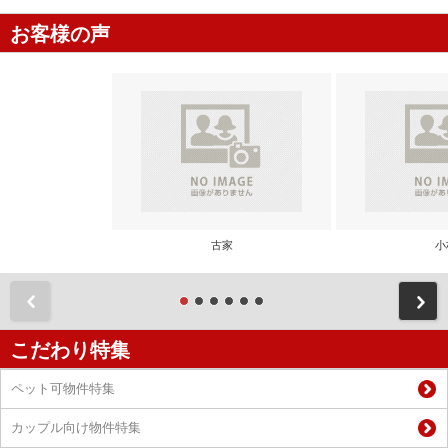
お客様の声
古家
小
前
こだわり特集
ペット可物件特集
カップル向け物件特集