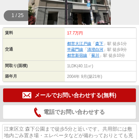
1 / 25
賃料
17.7万円
都営大江戸線
「
森下
」駅 徒歩1分
交通
半蔵門線
「
清澄白河
」駅 徒歩9分
都営新宿線
「
菊川
」駅 徒歩10分
間取り(面積)
1LDK(40.11㎡)
築年月
2004年 9月(築21年)
メールでお問い合わせする(無料)
電話でお問い合わせする
江東区立 森下公園まで徒歩5分と近いです。共用部には敷
地内ごみ置き場・エレベータなどが備わっておりとても充