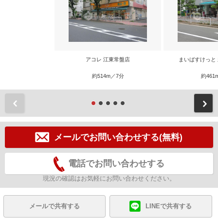
アコレ 江東常盤店
まいばすけっと
約514m／7分
約461
前
メールでお問い合わせする(無料)
電話でお問い合わせする
現況の確認はお気軽にお問い合わせください。
メールで共有する
LINEで共有する