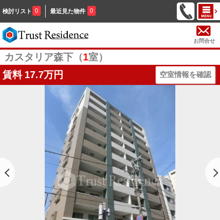
0
0
検討リスト
最近見た物件
お問合せ
カスタリア森下（
1
室）
賃料
17.7万円
空室情報を確認