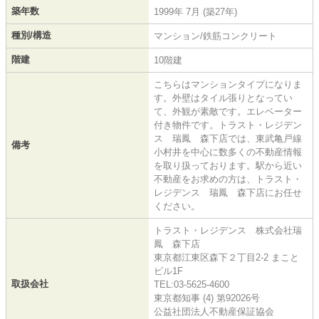
築年数
1999年 7月 (築27年)
種別/構造
マンション/鉄筋コンクリート
階建
10階建
こちらはマンションタイプになりま
す。外壁はタイル張りとなってい
て、外観が素敵です。エレベーター
付き物件です。トラスト・レジデン
ス 瑞鳳 森下店では、東武亀戸線
備考
小村井を中心に数多くの不動産情報
を取り扱っております。駅から近い
不動産をお求めの方は、トラスト・
レジデンス 瑞鳳 森下店にお任せ
ください。
トラスト・レジデンス 株式会社瑞
鳳 森下店
東京都江東区森下２丁目2-2 まこと
ビル1F
取扱会社
TEL:03-5625-4600
東京都知事 (4) 第92026号
公益社団法人不動産保証協会