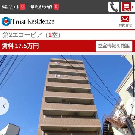
0
0
検討リスト
最近見た物件
お問合せ
第2エコーピア（
1
室）
賃料
17.5万円
空室情報を確認