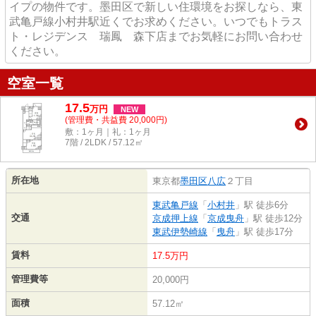
イプの物件です。墨田区で新しい住環境をお探しなら、東
武亀戸線小村井駅近くでお求めください。いつでもトラス
ト・レジデンス 瑞鳳 森下店までお気軽にお問い合わせ
ください。
空室一覧
17.5
万
円
NEW
(管理費・共益費 20,000円)
敷：1ヶ月｜礼：1ヶ月
7階 / 2LDK / 57.12㎡
所在地
東京都
墨田区
八広
２丁目
東武亀戸線
「
小村井
」駅 徒歩6分
交通
京成押上線
「
京成曳舟
」駅 徒歩12分
東武伊勢崎線
「
曳舟
」駅 徒歩17分
賃料
17.5万円
管理費等
20,000円
面積
57.12㎡