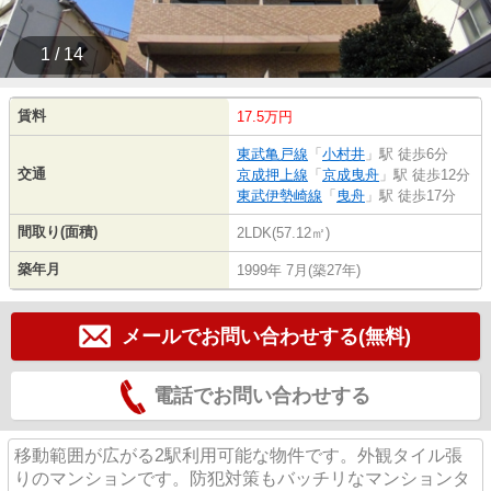
1 / 14
賃料
17.5万円
東武亀戸線
「
小村井
」駅 徒歩6分
交通
京成押上線
「
京成曳舟
」駅 徒歩12分
東武伊勢崎線
「
曳舟
」駅 徒歩17分
間取り(面積)
2LDK(57.12㎡)
築年月
1999年 7月(築27年)
メールでお問い合わせする(無料)
電話でお問い合わせする
移動範囲が広がる2駅利用可能な物件です。外観タイル張
りのマンションです。防犯対策もバッチリなマンションタ