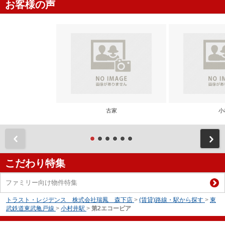
お客様の声
古家
小
前
こだわり特集
ファミリー向け物件特集
トラスト・レジデンス 株式会社瑞鳳 森下店
>
(賃貸)路線・駅から探す
>
東
武鉄道東武亀戸線
>
小村井駅
>
第2エコーピア