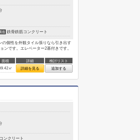
分
鉄骨鉄筋コンクリート
構造
ンの個性を外観タイル張りなら引き出す
ョンです。エレベーター2基付きです。
面積
詳細
検討リスト
39.42㎡
詳細を見る
追加する
分
コンクリート