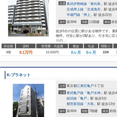
交通
東武伊勢崎線
「
東向島
」駅 徒歩
京成押上線
「
京成曳舟
」駅 徒歩
半蔵門線
「
押上
」駅 徒歩22分
築39年
11階建
鉄
築年
階数
構造
徒歩5分の位置に駅がある物件です。素
物件。付近に駅が2駅あり、行き先に応
りの...
所在階
賃料
管理費・共益費
敷金
礼金
間取り
9.1
万円
0ヶ月
0ヶ月
9階
10,000円
1DK
K-プラネット
東京都
江東区
亀戸
５丁目
住所
交通
東武亀戸線
「
亀戸水神
」駅 徒歩
総武線
「
亀戸
」駅 徒歩5分
都営新宿線
「
大島
」駅 徒歩13分
築36年
7階建
鉄筋
築年
階数
構造