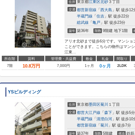
東京都
江東区
北砂
３丁目
住所
交通
都営新宿線
「
西大島
」駅 徒歩12
半蔵門線
「
住吉
」駅 徒歩22分
総武線
「
亀戸
」駅 徒歩23分
築36年
9階建 地下1階
築年
階数
アリオ北砂まで徒歩6分です。マンショ
ことができます。こちらの物件はマンシ
江東...
所在階
賃料
管理費・共益費
敷金
礼金
間取り
10.8
万円
0ヶ月
7階
7,000円
1ヶ月
2LDK
YSビルディング
東京都
墨田区
菊川
１丁目
住所
交通
都営大江戸線
「
森下
」駅 徒歩5分
半蔵門線
「
清澄白河
」駅 徒歩10
都営新宿線
「
菊川
」駅 徒歩7分
築37年
5階建
鉄筋
築年
階数
構造