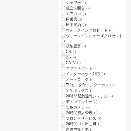
シャワー
(-)
独立洗面台
(-)
エアコン
(-)
床暖房
(-)
床下収納
(-)
ウォークインクロゼット
(-)
ウォークインシューズクロゼット
(-)
収納豊富
(-)
CS
(-)
BS
(-)
CATV
(-)
光ファイバー
(-)
インターネット対応
(-)
オートロック
(-)
TVモニタ付インターホン
(-)
宅配ボックス
(-)
24時間緊急通報システム
(-)
ディンプルキー
(-)
防犯カメラ
(-)
24時間有人管理
(-)
フロントサービス
(-)
24時間ゴミ出し可
(-)
住戸内覧可能
(-)