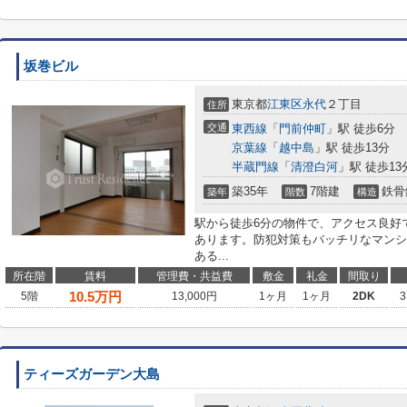
坂巻ビル
東京都
江東区
永代
２丁目
住所
交通
東西線
「
門前仲町
」駅 徒歩6分
京葉線
「
越中島
」駅 徒歩13分
半蔵門線
「
清澄白河
」駅 徒歩13
築35年
7階建
鉄骨
築年
階数
構造
駅から徒歩6分の物件で、アクセス良好
あります。防犯対策もバッチリなマンシ
ある...
所在階
賃料
管理費・共益費
敷金
礼金
間取り
10.5
万円
5階
13,000円
1ヶ月
1ヶ月
2DK
3
ティーズガーデン大島