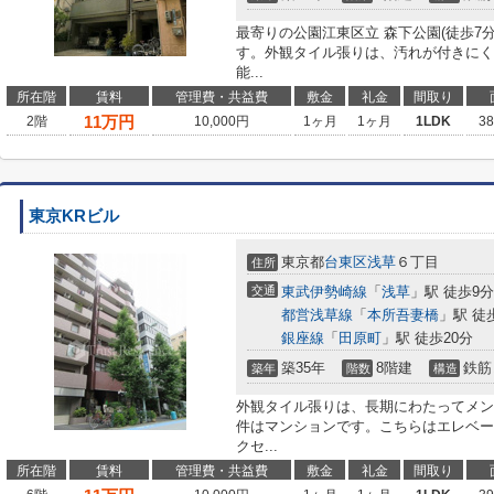
最寄りの公園江東区立 森下公園(徒歩7
す。外観タイル張りは、汚れが付きにく
能...
所在階
賃料
管理費・共益費
敷金
礼金
間取り
11
万円
2階
10,000円
1ヶ月
1ヶ月
1LDK
3
東京KRビル
東京都
台東区
浅草
６丁目
住所
交通
東武伊勢崎線
「
浅草
」駅 徒歩9分
都営浅草線
「
本所吾妻橋
」駅 徒
銀座線
「
田原町
」駅 徒歩20分
築35年
8階建
鉄筋
築年
階数
構造
外観タイル張りは、長期にわたってメン
件はマンションです。こちらはエレベー
クセ...
所在階
賃料
管理費・共益費
敷金
礼金
間取り