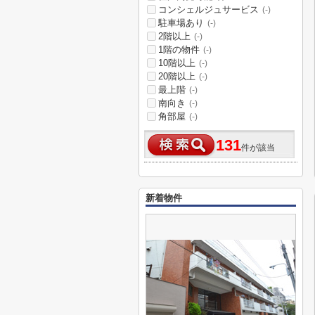
コンシェルジュサービス
(-)
駐車場あり
(-)
2階以上
(-)
1階の物件
(-)
10階以上
(-)
20階以上
(-)
最上階
(-)
南向き
(-)
角部屋
(-)
131
件が該当
新着物件