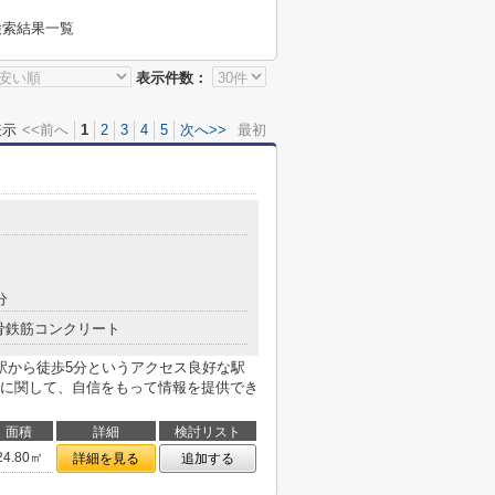
検索結果一覧
表示件数：
表示
<<前へ
1
2
3
4
5
次へ>>
最初
分
骨鉄筋コンクリート
駅から徒歩5分というアクセス良好な駅
に関して、自信をもって情報を提供でき
面積
詳細
検討リスト
24.80㎡
詳細を見る
追加する