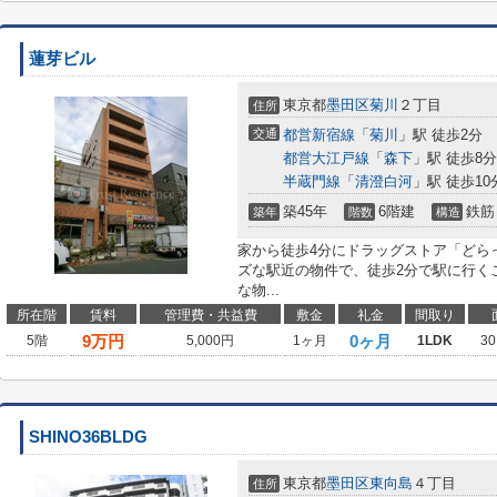
蓮芽ビル
東京都
墨田区
菊川
２丁目
住所
交通
都営新宿線
「
菊川
」駅 徒歩2分
都営大江戸線
「
森下
」駅 徒歩8分
半蔵門線
「
清澄白河
」駅 徒歩10
築45年
6階建
鉄筋
築年
階数
構造
家から徒歩4分にドラッグストア「どら
ズな駅近の物件で、徒歩2分で駅に行く
な物...
所在階
賃料
管理費・共益費
敷金
礼金
間取り
9
万円
0ヶ月
5階
5,000円
1ヶ月
1LDK
30
SHINO36BLDG
東京都
墨田区
東向島
４丁目
住所