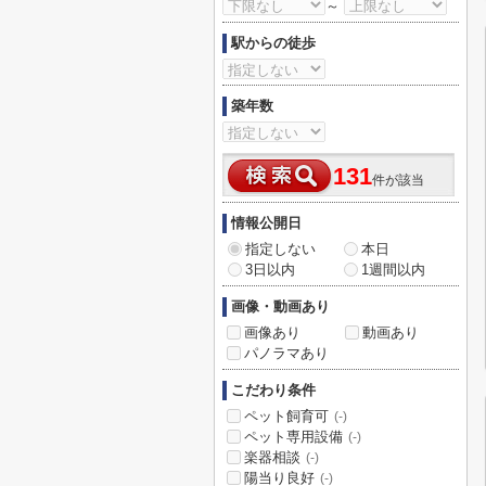
～
駅からの徒歩
築年数
131
件が該当
情報公開日
指定しない
本日
3日以内
1週間以内
画像・動画あり
画像あり
動画あり
パノラマあり
こだわり条件
ペット飼育可
(-)
ペット専用設備
(-)
楽器相談
(-)
陽当り良好
(-)