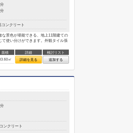
5分
9分
筋コンクリート
敵な景色が堪能できる、地上11階建ての
じて使い分けができます。外観タイル張
面積
詳細
検討リスト
33.60㎡
詳細を見る
追加する
4分
コンクリート