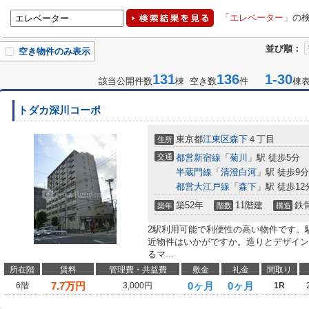
「エレベーター」
の
並び順：
空き物件のみ表示
131
136
1-30
該当公開件数
棟 空き数
件
棟
トダカ深川コーポ
東京都
江東区
森下
４丁目
住所
交通
都営新宿線
「
菊川
」駅 徒歩5分
半蔵門線
「
清澄白河
」駅 徒歩9分
都営大江戸線
「
森下
」駅 徒歩12
築52年
11階建
鉄
築年
階数
構造
2駅利用可能で利便性の高い物件です。
近物件はいかがですか。造りとデザイン
るマ...
所在階
賃料
管理費・共益費
敷金
礼金
間取り
7.7
万円
0ヶ月
0ヶ月
6階
3,000円
1R