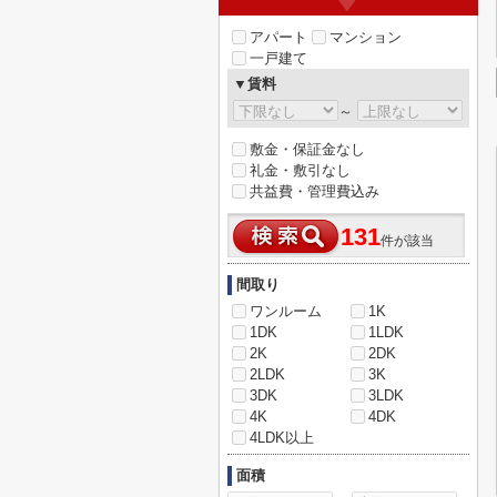
アパート
マンション
一戸建て
▼賃料
～
敷金・保証金なし
礼金・敷引なし
共益費・管理費込み
131
件が該当
間取り
ワンルーム
1K
1DK
1LDK
2K
2DK
2LDK
3K
3DK
3LDK
4K
4DK
4LDK以上
面積