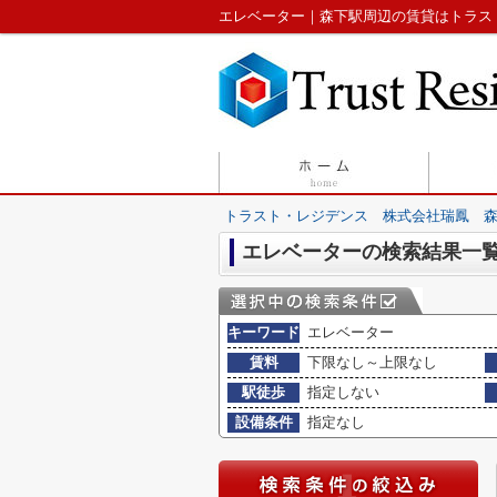
エレベーター｜森下駅周辺の賃貸はトラス
トラスト・レジデンス 株式会社瑞鳳 
エレベーターの検索結果一
キーワード
エレベーター
賃料
下限なし～上限なし
駅徒歩
指定しない
設備条件
指定なし