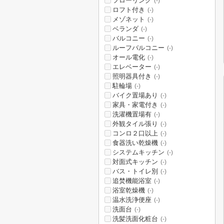
フローリング
(-)
ロフト付き
(-)
メゾネット
(-)
ベランダ
(-)
バルコニー
(-)
ルーフバルコニー
(-)
オール電化
(-)
エレベーター
(-)
照明器具付き
(-)
駐輪場
(-)
バイク置場あり
(-)
家具・家電付き
(-)
洗濯機置場有
(-)
外観タイル張り
(-)
コンロ２口以上
(-)
食器洗い乾燥機
(-)
システムキッチン
(-)
対面式キッチン
(-)
バス・トイレ別
(-)
追焚機能浴室
(-)
浴室乾燥機
(-)
温水洗浄便座
(-)
洗面台
(-)
洗髪洗面化粧台
(-)