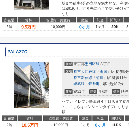
駅まで徒歩4分の立地が魅力的な、利便
は2駅あり、行き先に応じて使い分けが
なり...
所在階
賃料
管理費・共益費
敷金
礼金
間取り
9.5
万円
0ヶ月
5階
10,000円
1ヶ月
2DK
3
PALAZZO
東京都
墨田区
緑
３丁目
住所
交通
都営大江戸線
「
両国
」駅 徒歩9分
都営新宿線
「
菊川
」駅 徒歩11分
総武線
「
錦糸町
」駅 徒歩12分
築31年
7階建
鉄筋
築年
階数
構造
セブン-イレブン墨田緑４丁目店まで徒
ト。こちらはマンションタイプになりま
駅...
所在階
賃料
管理費・共益費
敷金
礼金
間取り
10.5
万円
0ヶ月
2階
10,000円
1ヶ月
1LDK