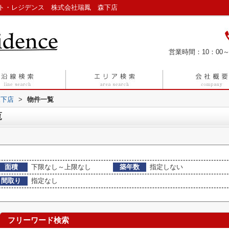
ト・レジデンス 株式会社瑞鳳 森下店
営業時間：10：00～
森下店
>
物件一覧
覧
面積
下限なし～上限なし
築年数
指定しない
間取り
指定なし
フリーワード検索