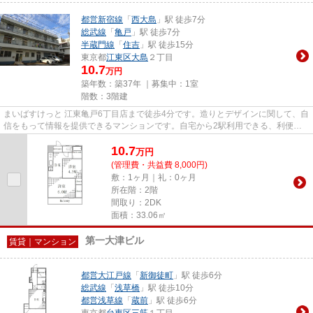
都営新宿線
「
西大島
」駅 徒歩7分
総武線
「
亀戸
」駅 徒歩7分
半蔵門線
「
住吉
」駅 徒歩15分
東京都
江東区
大島
２丁目
10.7
万円
築年数：築37年 ｜募集中：
1室
階数：3階建
まいばすけっと 江東亀戸6丁目店まで徒歩4分です。造りとデザインに関して、自
信をもって情報を提供できるマンションです。自宅から2駅利用できる、利便性
の高い物件です。アクセスの...
10.7
万
円
(管理費・共益費 8,000円)
敷：1ヶ月｜礼：0ヶ月
所在階：2階
間取り：2DK
面積：33.06㎡
第一大津ビル
賃貸｜マンション
都営大江戸線
「
新御徒町
」駅 徒歩6分
総武線
「
浅草橋
」駅 徒歩10分
都営浅草線
「
蔵前
」駅 徒歩6分
東京都
台東区
三筋
１丁目