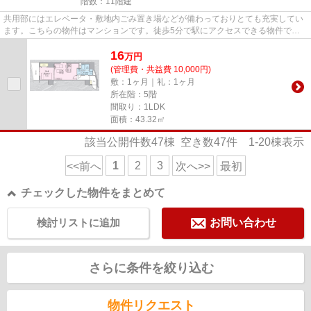
階数：11階建
共用部にはエレベータ・敷地内ごみ置き場などが備わっておりとても充実してい
ます。こちらの物件はマンションです。徒歩5分で駅にアクセスできる物件で
す。築2年と新しく、設備の面で...
16
万
円
(管理費・共益費 10,000円)
敷：1ヶ月｜礼：1ヶ月
所在階：5階
間取り：1LDK
面積：43.32㎡
該当公開件数
47
棟 空き数
47
件
1-20
棟表示
1
2
3
<<前へ
次へ>>
最初
チェックした物件をまとめて
検討リストに追加
お問い合わせ
さらに条件を絞り込む
物件リクエスト