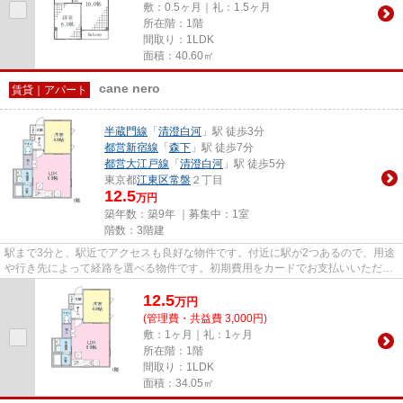
敷：0.5ヶ月｜礼：1.5ヶ月
所在階：1階
間取り：1LDK
面積：40.60㎡
cane nero
賃貸｜アパート
半蔵門線
「
清澄白河
」駅 徒歩3分
都営新宿線
「
森下
」駅 徒歩7分
都営大江戸線
「
清澄白河
」駅 徒歩5分
東京都
江東区
常盤
２丁目
12.5
万円
築年数：築9年 ｜募集中：
1室
階数：3階建
駅まで3分と、駅近でアクセスも良好な物件です。付近に駅が2つあるので、用途
や行き先によって経路を選べる物件です。初期費用をカードでお支払いいただけ
るので、カードで決済したい...
12.5
万
円
(管理費・共益費 3,000円)
敷：1ヶ月｜礼：1ヶ月
所在階：1階
間取り：1LDK
面積：34.05㎡