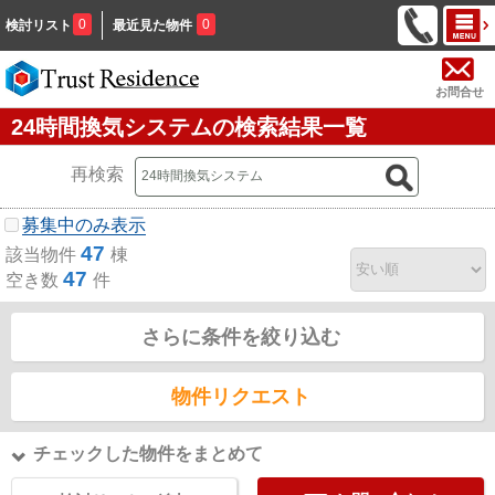
0
0
検討リスト
最近見た物件
お問合せ
24時間換気システムの検索結果一覧
再検索
募集中のみ表示
47
該当物件
棟
47
空き数
件
さらに条件を絞り込む
物件リクエスト
チェックした物件をまとめて