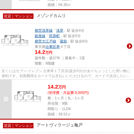
面積：56.30㎡
メゾンドカムリ
賃貸｜マンション
都営浅草線
「
浅草
」駅 徒歩4分
銀座線
「
田原町
」駅 徒歩5分
都営大江戸線
「
蔵前
」駅 徒歩8分
東京都
台東区
寿
４丁目
14.2
万円
築年数：築37年 ｜募集中：
1室
階数：9階建
近くにはセブン‐イレブン 台東寿１丁目店(徒歩5分)がありちょっとした買い物に
便利です。初期費用をカードでお支払いいただけるので、カードで決済したい方
にもおすすめです。徒歩4分...
14.2
万
円
(管理費・共益費 8,000円)
敷：1ヶ月｜礼：1ヶ月
所在階：9階
間取り：1LDK
面積：39.52㎡
アートヴィラージュ亀戸
賃貸｜マンション