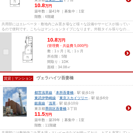
10.8
万円
築年数：築41年 ｜募集中：
1室
階数：6階建
共用部にはエレベータ・敷地内ごみ置き場など様々な設備やサービスが揃ってい
るので便利です。こちらはマンションタイプになります。外観タイル張りなの
で、強度や耐久性に優れます。...
10.8
万
円
(管理費・共益費 5,000円)
敷：1ヶ月｜礼：1ヶ月
所在階：5階
間取り：1DK
面積：34.08㎡
ヴェラハイツ吾妻橋
賃貸｜マンション
都営浅草線
「
本所吾妻橋
」駅 徒歩1分
東武伊勢崎線
「
東京スカイツリー
」駅 徒歩6分
銀座線
「
浅草
」駅 徒歩10分
東京都
墨田区
吾妻橋
３丁目
11.5
万円
築年数：築39年 ｜募集中：
1室
階数：11階建
共用部には敷地内ごみ置き場・エレベータなどが揃っており、とても充実してい