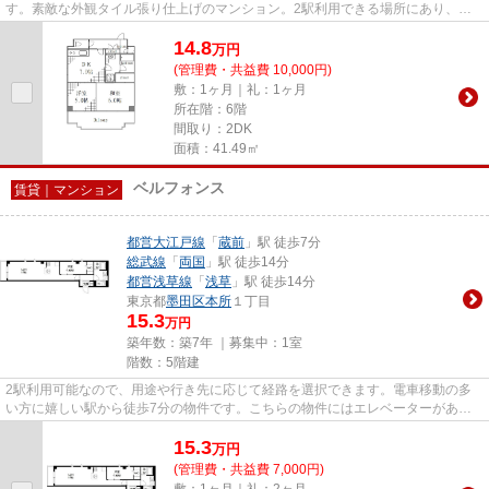
す。素敵な外観タイル張り仕上げのマンション。2駅利用できる場所にあり、行
き先に応じて乗車駅の使い分けが...
14.8
万
円
(管理費・共益費 10,000円)
敷：1ヶ月｜礼：1ヶ月
所在階：6階
間取り：2DK
面積：41.49㎡
ベルフォンス
賃貸｜マンション
都営大江戸線
「
蔵前
」駅 徒歩7分
総武線
「
両国
」駅 徒歩14分
都営浅草線
「
浅草
」駅 徒歩14分
東京都
墨田区
本所
１丁目
15.3
万円
築年数：築7年 ｜募集中：
1室
階数：5階建
2駅利用可能なので、用途や行き先に応じて経路を選択できます。電車移動の多
い方に嬉しい駅から徒歩7分の物件です。こちらの物件にはエレベーターがあり
ます。より多くの不動産情報を...
15.3
万
円
(管理費・共益費 7,000円)
敷：1ヶ月｜礼：2ヶ月