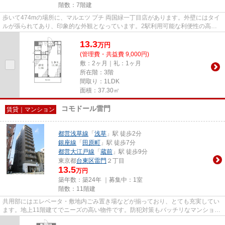
階数：7階建
歩いて474mの場所に、マルエツ プチ 両国緑一丁目店があります。外壁にはタイ
ルが張られてあり、印象的な外観となっています。2駅利用可能な利便性の高い
物件です。徒歩3分で駅にアク...
13.3
万
円
(管理費・共益費 9,000円)
敷：2ヶ月｜礼：1ヶ月
所在階：3階
間取り：1LDK
面積：37.30㎡
コモドール雷門
賃貸｜マンション
都営浅草線
「
浅草
」駅 徒歩2分
銀座線
「
田原町
」駅 徒歩7分
都営大江戸線
「
蔵前
」駅 徒歩9分
東京都
台東区
雷門
２丁目
13.5
万円
築年数：築24年 ｜募集中：
1室
階数：11階建
共用部にはエレベータ・敷地内ごみ置き場などが揃っており、とても充実してい
ます。地上11階建てでニーズの高い物件です。防犯対策もバッチリなマンション
タイプの物件です。2駅利用で...