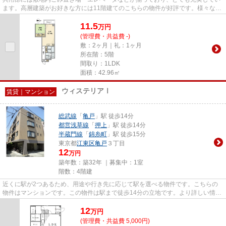
ます。高層建築がお好きな方には11階建てのこちらの物件が好評です。様々な場
所へのアクセスがしやすくな...
11.5
万
円
(管理費・共益費 -)
敷：2ヶ月｜礼：1ヶ月
所在階：5階
間取り：1LDK
面積：42.96㎡
ウィステリアⅠ
賃貸｜マンション
総武線
「
亀戸
」駅 徒歩14分
都営浅草線
「
押上
」駅 徒歩14分
半蔵門線
「
錦糸町
」駅 徒歩15分
東京都
江東区
亀戸
３丁目
12
万円
築年数：築32年 ｜募集中：
1室
階数：4階建
近くに駅が2つあるため、用途や行き先に応じて駅を選べる物件です。こちらの
物件はマンションです。この物件は駅まで徒歩14分の立地です。より詳しい情報
や内見のご予約はトラスト・レ...
12
万
円
(管理費・共益費 5,000円)