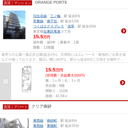
ORANGE PORTE
賃貸｜マンション
日比谷線
「
三ノ輪
」駅 徒歩6分
常磐線
「
南千住
」駅 徒歩13分
つくばエクスプレス
「
浅草
」駅 徒歩20分
東京都
台東区
竜泉
３丁目
15.5
万円
築年数：築9年 ｜募集中：
1室
階数：12階建
最寄りの公園一葉記念公園(徒歩3分)。共用部にはエレベータ・敷地内ごみ置き場
などが揃っております。幅広い層に好評な、駅から徒歩6分に立地する物件で
す。周辺環境も良好で、魅力的...
15.5
万
円
(管理費・共益費 8,000円)
敷：1ヶ月｜礼：1ヶ月
所在階：9階
間取り：1LDK
面積：41.58㎡
クリア南砂
賃貸｜アパート
東西線
「
南砂町
」駅 徒歩9分
東西線
「
東陽町
」駅 徒歩25分