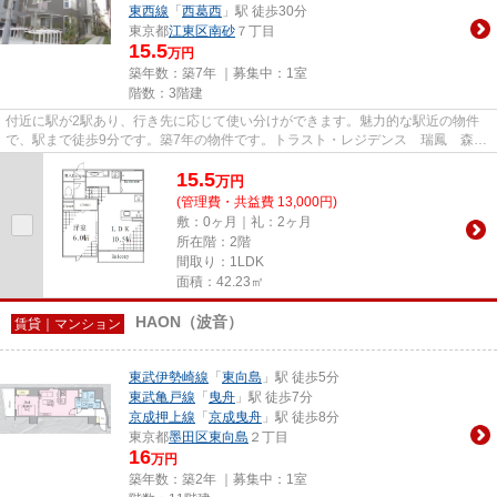
東西線
「
西葛西
」駅 徒歩30分
東京都
江東区
南砂
７丁目
15.5
万円
築年数：築7年 ｜募集中：
1室
階数：3階建
付近に駅が2駅あり、行き先に応じて使い分けができます。魅力的な駅近の物件
で、駅まで徒歩9分です。築7年の物件です。トラスト・レジデンス 瑞鳳 森下
店では東西線南砂町に近く、交...
15.5
万
円
(管理費・共益費 13,000円)
敷：0ヶ月｜礼：2ヶ月
所在階：2階
間取り：1LDK
面積：42.23㎡
HAON（波音）
賃貸｜マンション
東武伊勢崎線
「
東向島
」駅 徒歩5分
東武亀戸線
「
曳舟
」駅 徒歩7分
京成押上線
「
京成曳舟
」駅 徒歩8分
東京都
墨田区
東向島
２丁目
16
万円
築年数：築2年 ｜募集中：
1室