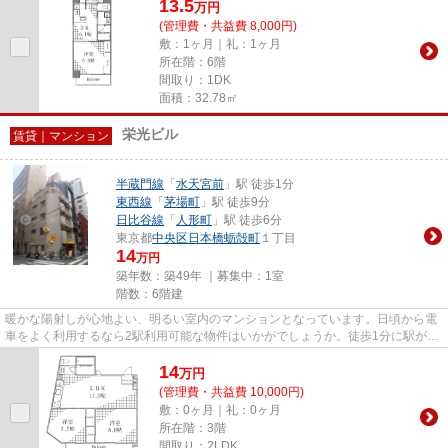
13.5
万
円
(管理費・共益費 8,000円)
敷：1ヶ月｜礼：1ヶ月
所在階：6階
間取り：1DK
面積：32.78㎡
栄光ビル
賃貸｜マンション
半蔵門線
「
水天宮前
」駅 徒歩1分
東西線
「
茅場町
」駅 徒歩9分
日比谷線
「
人形町
」駅 徒歩6分
東京都
中央区
日本橋蛎殻町
１丁目
14
万円
築年数：築49年 ｜募集中：
1室
階数：6階建
暖かな陽射しが心地よい、明るい室内のマンションとなっています。日頃から電
車をよく利用するなら2駅利用可能な物件はいかがでしょうか。徒歩1分に駅があ
る物件です。落ち着いた街並...
14
万
円
(管理費・共益費 10,000円)
敷：0ヶ月｜礼：0ヶ月
所在階：3階
間取り：2LDK