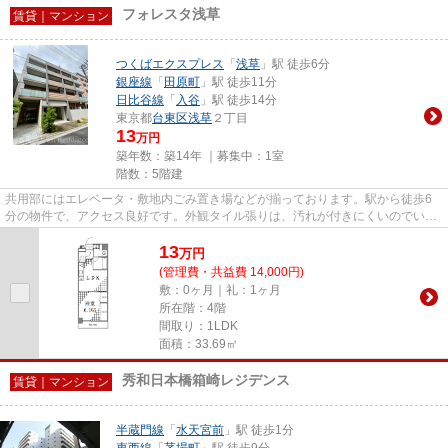
フォレスタ浅草
賃貸｜マンション
つくばエクスプレス
「
浅草
」駅 徒歩6分
銀座線
「
田原町
」駅 徒歩11分
日比谷線
「
入谷
」駅 徒歩14分
東京都
台東区
浅草
２丁目
13
万円
築年数：築14年 ｜募集中：
1室
階数：5階建
共用部にはエレベータ・敷地内ごみ置き場などが揃っております。駅から徒歩6
分の物件で、アクセス良好です。外観タイル張りは、汚れが付きにくいのでいつ
までも綺麗です。造りとデザイ...
13
万
円
(管理費・共益費 14,000円)
敷：0ヶ月｜礼：1ヶ月
所在階：4階
間取り：1LDK
面積：33.69㎡
秀和日本橋箱崎レジデンス
賃貸｜マンション
半蔵門線
「
水天宮前
」駅 徒歩1分
東西線
「
茅場町
」駅 徒歩9分