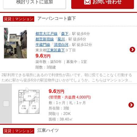
検討リストに追加
お問い合わせ
アーバンコート森下
賃貸｜マンション
都営大江戸線
「
森下
」駅 徒歩6分
都営新宿線
「
菊川
」駅 徒歩6分
半蔵門線
「
清澄白河
」駅 徒歩12分
東京都
江東区
森下
３丁目
9.6
万円
築年数：築50年 ｜募集中：
1室
階数：3階建
2駅利用できる場所にあるので利便性が高いです。朝に慌てることなく行動する
ために駅から徒歩6分の駅近物件はいかがでしょうか。こちらはマンションタイ
プになります。江東区で新しい...
9.6
万
円
(管理費・共益費 4,000円)
敷：1ヶ月｜礼：1ヶ月
所在階：3階
間取り：2DK
面積：38.40㎡
江東ハイツ
賃貸｜マンション