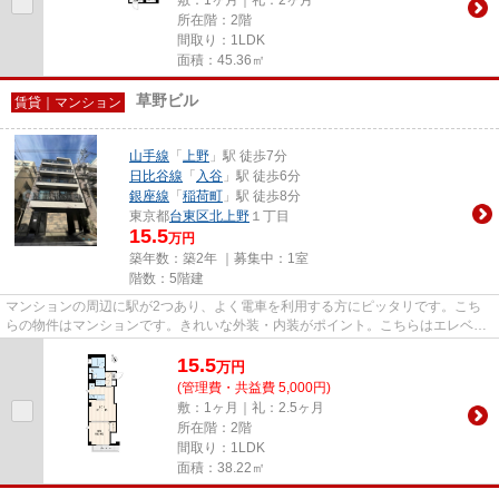
所在階：2階
間取り：1LDK
面積：45.36㎡
草野ビル
賃貸｜マンション
山手線
「
上野
」駅 徒歩7分
日比谷線
「
入谷
」駅 徒歩6分
銀座線
「
稲荷町
」駅 徒歩8分
東京都
台東区
北上野
１丁目
15.5
万円
築年数：築2年 ｜募集中：
1室
階数：5階建
マンションの周辺に駅が2つあり、よく電車を利用する方にピッタリです。こち
らの物件はマンションです。きれいな外装・内装がポイント。こちらはエレベー
ター付き物件です。トラスト・...
15.5
万
円
(管理費・共益費 5,000円)
敷：1ヶ月｜礼：2.5ヶ月
所在階：2階
間取り：1LDK
面積：38.22㎡