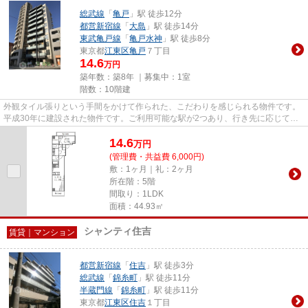
総武線
「
亀戸
」駅 徒歩12分
都営新宿線
「
大島
」駅 徒歩14分
東武亀戸線
「
亀戸水神
」駅 徒歩8分
東京都
江東区
亀戸
７丁目
14.6
万円
築年数：築8年 ｜募集中：
1室
階数：10階建
外観タイル張りという手間をかけて作られた、こだわりを感じられる物件です。
平成30年に建設された物件です。ご利用可能な駅が2つあり、行き先に応じて乗
車駅の使い分けができます。よ...
14.6
万
円
(管理費・共益費 6,000円)
敷：1ヶ月｜礼：2ヶ月
所在階：5階
間取り：1LDK
面積：44.93㎡
シャンティ住吉
賃貸｜マンション
都営新宿線
「
住吉
」駅 徒歩3分
総武線
「
錦糸町
」駅 徒歩11分
半蔵門線
「
錦糸町
」駅 徒歩11分
東京都
江東区
住吉
１丁目