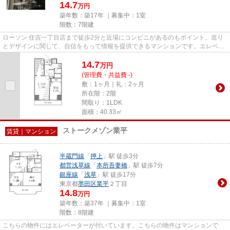
14.7
万円
築年数：築17年 ｜募集中：
1室
階数：7階建
ローソン 住吉一丁目店まで徒歩2分と近場にコンビニがあるのもポイント。造り
とデザインに関して、自信をもって情報を提供できるマンションです。エレベー
ターがある物件です。駅まで3...
14.7
万
円
(管理費・共益費 -)
敷：1ヶ月｜礼：2ヶ月
所在階：2階
間取り：1LDK
面積：40.33㎡
ストークメゾン業平
賃貸｜マンション
半蔵門線
「
押上
」駅 徒歩3分
都営浅草線
「
本所吾妻橋
」駅 徒歩7分
銀座線
「
浅草
」駅 徒歩17分
東京都
墨田区
業平
２丁目
14.8
万円
築年数：築37年 ｜募集中：
1室
階数：8階建
こちらの物件にはエレベーターが付いています。こちらの物件はマンションで