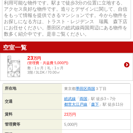
利用可能な物件です。駅まで徒歩3分の位置に立地する、
アクセス良好な物件です。造りとデザインに関して、自信
をもって情報を提供できるマンションです。今から物件を
お探しになる方は、トラスト・レジデンス 瑞鳳 森下店
にお任せください。墨田区の総武線両国周辺にある物件を
数多く紹介中です。是非ご覧ください。
空室一覧
23
万
円
(管理費・共益費 5,000円)
敷：1ヶ月｜礼：1ヶ月
3階 / 3LDK / 70.00㎡
所在地
東京都
墨田区
両国
３丁目
総武線
「
両国
」駅 徒歩3～7分
交通
都営大江戸線
「
森下
」駅 徒歩11分
賃料
23万円
管理費等
5,000円