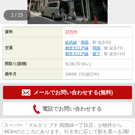
1 / 15
賃料
23万円
総武線
「
両国
」駅 徒歩3分
交通
都営大江戸線
「
両国
」駅 徒歩7分
都営大江戸線
「
森下
」駅 徒歩11分
間取り(面積)
3LDK(70.00㎡)
築年月
1969年 2月(築57年)
メールでお問い合わせする(無料)
電話でお問い合わせする
スーパー「マルエツ プチ 両国緑一丁目店」が物件から
463mのところにあります。行き先に応じて駅を選べる2駅