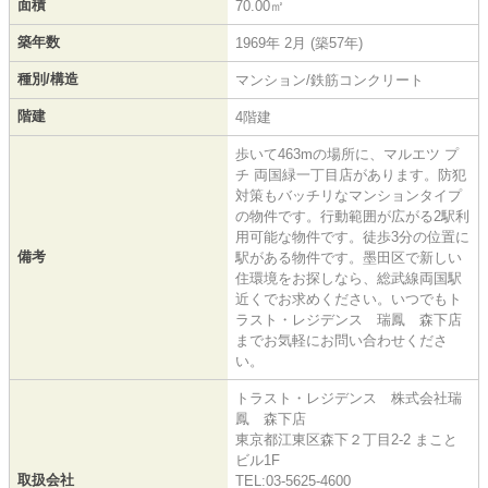
面積
70.00㎡
築年数
1969年 2月 (築57年)
種別/構造
マンション/鉄筋コンクリート
階建
4階建
歩いて463mの場所に、マルエツ プ
チ 両国緑一丁目店があります。防犯
対策もバッチリなマンションタイプ
の物件です。行動範囲が広がる2駅利
用可能な物件です。徒歩3分の位置に
備考
駅がある物件です。墨田区で新しい
住環境をお探しなら、総武線両国駅
近くでお求めください。いつでもト
ラスト・レジデンス 瑞鳳 森下店
までお気軽にお問い合わせくださ
い。
トラスト・レジデンス 株式会社瑞
鳳 森下店
東京都江東区森下２丁目2-2 まこと
ビル1F
取扱会社
TEL:03-5625-4600