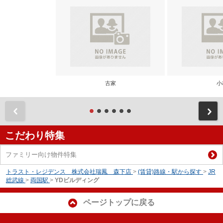
古家
小
前
こだわり特集
ファミリー向け物件特集
トラスト・レジデンス 株式会社瑞鳳 森下店
>
(賃貸)路線・駅から探す
>
JR
総武線
>
両国駅
>
YDビルディング
ページトップに戻る