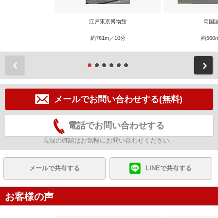
江戸東京博物館
両国
約761m／10分
約560
前
メールでお問い合わせする(無料)
電話でお問い合わせする
現況の確認はお気軽にお問い合わせください。
メールで共有する
LINEで共有する
お客様の声