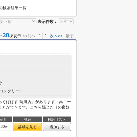
の検索結果一覧
表示件数：
30
棟表示
<<前へ
1
2
次へ>>
最初
分
コンクリート
っぐぱぱす 菊川店」があります。高ニー
ことができます。こちら陽当たりの良好
面積
詳細
検討リスト
.00㎡
詳細を見る
追加する