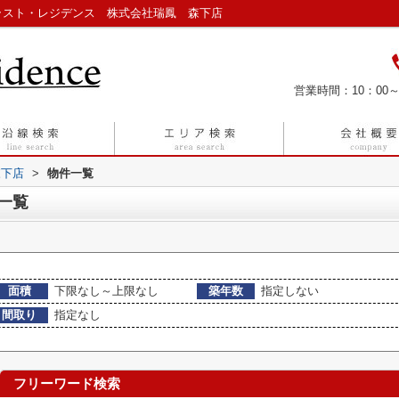
ラスト・レジデンス 株式会社瑞鳳 森下店
営業時間：10：00～
森下店
>
物件一覧
一覧
面積
下限なし～上限なし
築年数
指定しない
間取り
指定なし
フリーワード検索