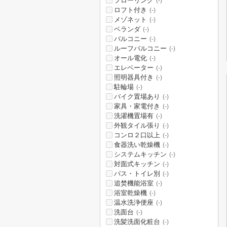
フローリング
(-)
ロフト付き
(-)
メゾネット
(-)
ベランダ
(-)
バルコニー
(-)
ルーフバルコニー
(-)
オール電化
(-)
エレベーター
(-)
照明器具付き
(-)
駐輪場
(-)
バイク置場あり
(-)
家具・家電付き
(-)
洗濯機置場有
(-)
外観タイル張り
(-)
コンロ２口以上
(-)
食器洗い乾燥機
(-)
システムキッチン
(-)
対面式キッチン
(-)
バス・トイレ別
(-)
追焚機能浴室
(-)
浴室乾燥機
(-)
温水洗浄便座
(-)
洗面台
(-)
洗髪洗面化粧台
(-)