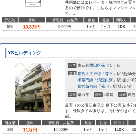
共用部にはエレベータ・敷地内ごみ置き
るので便利です。こちらはマンションタ
で、...
所在階
賃料
管理費・共益費
敷金
礼金
間取り
10.8
万円
5階
5,000円
1ヶ月
1ヶ月
1DK
3
YSビルディング
東京都
墨田区
菊川
１丁目
住所
交通
都営大江戸線
「
森下
」駅 徒歩5分
半蔵門線
「
清澄白河
」駅 徒歩10
都営新宿線
「
菊川
」駅 徒歩7分
築37年
5階建
鉄筋
築年
階数
構造
最寄りの公園江東区立 森下公園(徒歩7
す。外観タイル張りは、汚れが付きにく
能...
所在階
賃料
管理費・共益費
敷金
礼金
間取り
11
万円
2階
10,000円
1ヶ月
1ヶ月
1LDK
3