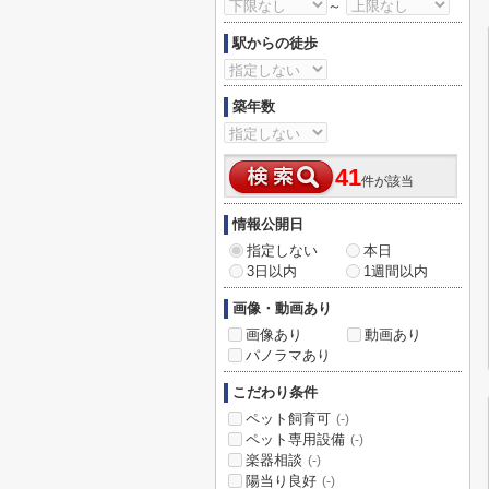
～
駅からの徒歩
築年数
41
件が該当
情報公開日
指定しない
本日
3日以内
1週間以内
画像・動画あり
画像あり
動画あり
パノラマあり
こだわり条件
ペット飼育可
(-)
ペット専用設備
(-)
楽器相談
(-)
陽当り良好
(-)