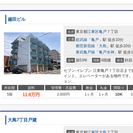
越田ビル
東京都
江東区
亀戸
７丁目
住所
交通
総武線
「
亀戸
」駅 徒歩10分
都営新宿線
「
大島
」駅 徒歩10分
東武亀戸線
「
亀戸水神
」駅 徒歩1
築53年
6階建
鉄筋
築年
階数
構造
セブン‐イレブン 江東亀戸７丁目店ま
イント。エレベーターがある物件です。
ョン...
所在階
賃料
管理費・共益費
敷金
礼金
間取り
11.8
万円
5階
2,000円
1ヶ月
1ヶ月
1DK
3
大島7丁目戸建
東京都
江東区
大島
７丁目
住所