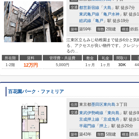
交通
都営新宿線
「
大島
」駅 徒歩7分
東武亀戸線
「
亀戸水神
」駅 徒歩1
総武線
「
亀戸
」駅 徒歩19分
築59年
2階建
鉄筋
築年
階数
構造
江東区立もみじ幼稚園まで徒歩6分と気
る、アクセスが良い物件です。クレジッ
るの...
所在階
賃料
管理費・共益費
敷金
礼金
間取り
12
万円
1-2階
5,000円
1ヶ月
1ヶ月
3DK
4
百花園パーク・ファミリア
東京都
墨田区
東向島
３丁目
住所
交通
東武伊勢崎線
「
東向島
」駅 徒歩
京成押上線
「
京成曳舟
」駅 徒歩1
半蔵門線
「
押上
」駅 徒歩20分
築43年
5階建
鉄筋
築年
階数
構造