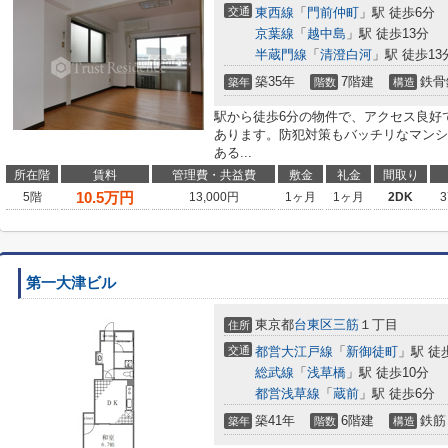
交通
東西線
「
門前仲町
」駅 徒歩6分
京葉線
「
越中島
」駅 徒歩13分
半蔵門線
「
清澄白河
」駅 徒歩13
築35年
7階建
鉄骨
築年
階数
構造
駅から徒歩6分の物件で、アクセス良好
あります。防犯対策もバッチリなマンシ
ある...
所在階
賃料
管理費・共益費
敷金
礼金
間取り
10.5
万円
5階
13,000円
1ヶ月
1ヶ月
2DK
3
第一大津ビル
東京都
台東区
三筋
１丁目
住所
交通
都営大江戸線
「
新御徒町
」駅 徒
総武線
「
浅草橋
」駅 徒歩10分
都営浅草線
「
蔵前
」駅 徒歩6分
築41年
6階建
鉄筋
築年
階数
構造