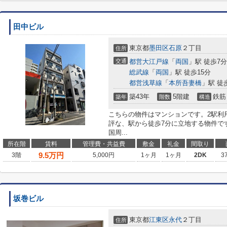
田中ビル
東京都
墨田区
石原
２丁目
住所
交通
都営大江戸線
「
両国
」駅 徒歩7分
総武線
「
両国
」駅 徒歩15分
都営浅草線
「
本所吾妻橋
」駅 徒
築43年
5階建
鉄筋
築年
階数
構造
こちらの物件はマンションです。2駅利
評な、駅から徒歩7分に立地する物件で
国周...
所在階
賃料
管理費・共益費
敷金
礼金
間取り
9.5
万円
3階
5,000円
1ヶ月
1ヶ月
2DK
3
坂巻ビル
東京都
江東区
永代
２丁目
住所