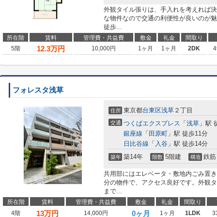
外観タイル張りは、手入れを考えれば決
な物件なので交通の利便性が良いのが魅
徒歩...
所在階
賃料
管理費・共益費
敷金
礼金
間取り
12.3
万円
5階
10,000円
1ヶ月
1ヶ月
2DK
4
フォレスタ浅草
東京都
台東区
浅草
２丁目
住所
交通
つくばエクスプレス
「
浅草
」駅 
銀座線
「
田原町
」駅 徒歩11分
日比谷線
「
入谷
」駅 徒歩14分
築14年
5階建
鉄筋
築年
階数
構造
共用部にはエレベータ・敷地内ごみ置き
分の物件で、アクセス良好です。外観タ
まで...
所在階
賃料
管理費・共益費
敷金
礼金
間取り
13
万円
0ヶ月
4階
14,000円
1ヶ月
1LDK
3