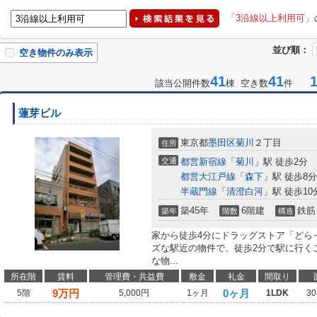
「3沿線以上利用可」
並び順：
空き物件のみ表示
41
41
1-
該当公開件数
棟 空き数
件
蓮芽ビル
東京都
墨田区
菊川
２丁目
住所
交通
都営新宿線
「
菊川
」駅 徒歩2分
都営大江戸線
「
森下
」駅 徒歩8分
半蔵門線
「
清澄白河
」駅 徒歩10
築45年
6階建
鉄筋
築年
階数
構造
家から徒歩4分にドラッグストア「どら
ズな駅近の物件で、徒歩2分で駅に行く
な物...
所在階
賃料
管理費・共益費
敷金
礼金
間取り
9
万円
0ヶ月
5階
5,000円
1ヶ月
1LDK
30