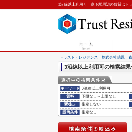
3沿線以上利用可｜森下駅周辺の賃貸はト
トラスト・レジデンス 株式会社瑞鳳 
3沿線以上利用可の検索結果
キーワード
3沿線以上利用可
賃料
下限なし～上限なし
駅徒歩
指定しない
設備条件
指定なし