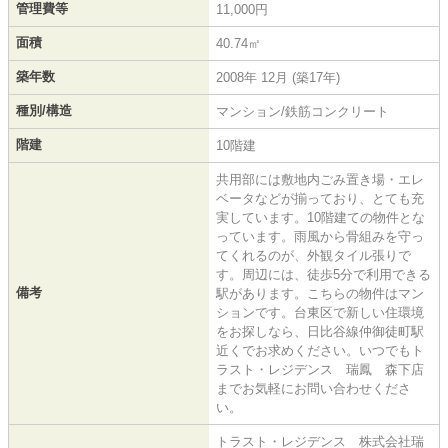
管理費等
11,000円
面積
40.74㎡
築年数
2008年 12月 (築17年)
種別/構造
マンション/鉄筋コンクリート
階建
10階建
共用部には敷地内ごみ置き場・エレ
ベータなどが揃っており、とても充
実しています。10階建ての物件とな
っています。雨風から骨組みを守っ
てくれるのが、外観タイル張りで
す。周辺には、徒歩5分で利用できる
備考
駅があります。こちらの物件はマン
ションです。台東区で新しい住環境
をお探しなら、日比谷線仲御徒町駅
近くでお求めください。いつでもト
ラスト・レジデンス 瑞鳳 森下店
までお気軽にお問い合わせくださ
い。
トラスト・レジデンス 株式会社瑞