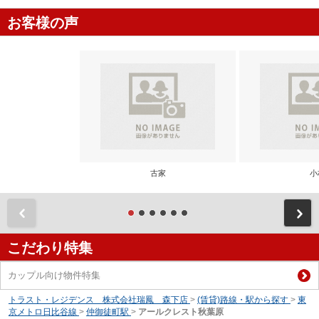
お客様の声
古家
小
前
こだわり特集
カップル向け物件特集
トラスト・レジデンス 株式会社瑞鳳 森下店
>
(賃貸)路線・駅から探す
>
東
京メトロ日比谷線
>
仲御徒町駅
>
アールクレスト秋葉原