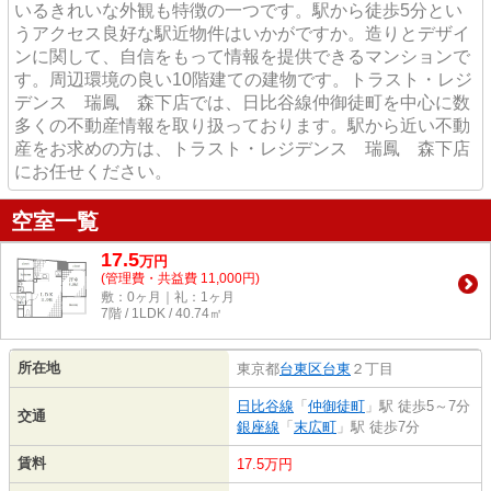
いるきれいな外観も特徴の一つです。駅から徒歩5分とい
うアクセス良好な駅近物件はいかがですか。造りとデザイ
ンに関して、自信をもって情報を提供できるマンションで
す。周辺環境の良い10階建ての建物です。トラスト・レジ
デンス 瑞鳳 森下店では、日比谷線仲御徒町を中心に数
多くの不動産情報を取り扱っております。駅から近い不動
産をお求めの方は、トラスト・レジデンス 瑞鳳 森下店
にお任せください。
空室一覧
17.5
万
円
(管理費・共益費 11,000円)
敷：0ヶ月｜礼：1ヶ月
7階 / 1LDK / 40.74㎡
所在地
東京都
台東区
台東
２丁目
日比谷線
「
仲御徒町
」駅 徒歩5～7分
交通
銀座線
「
末広町
」駅 徒歩7分
賃料
17.5万円