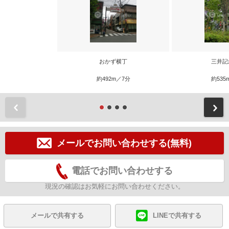
おかず横丁
三井記
約492m／7分
約535
前
メールでお問い合わせする(無料)
電話でお問い合わせする
現況の確認はお気軽にお問い合わせください。
メールで共有する
LINEで共有する