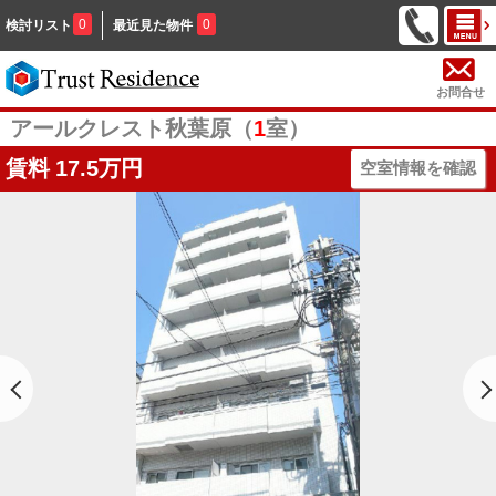
0
0
検討リスト
最近見た物件
お問合せ
アールクレスト秋葉原（
1
室）
賃料
17.5万円
空室情報を確認