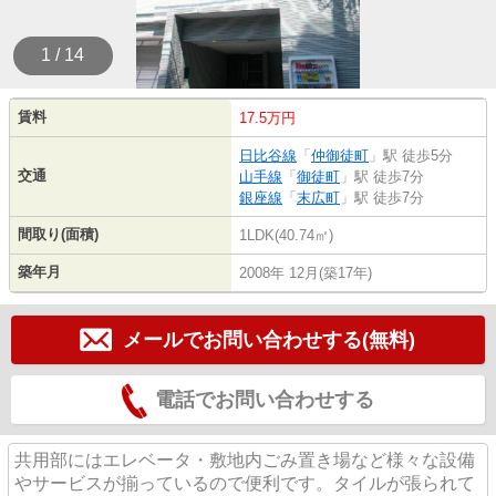
1 / 14
賃料
17.5万円
日比谷線
「
仲御徒町
」駅 徒歩5分
交通
山手線
「
御徒町
」駅 徒歩7分
銀座線
「
末広町
」駅 徒歩7分
間取り(面積)
1LDK(40.74㎡)
築年月
2008年 12月(築17年)
メールでお問い合わせする(無料)
電話でお問い合わせする
共用部にはエレベータ・敷地内ごみ置き場など様々な設備
やサービスが揃っているので便利です。タイルが張られて